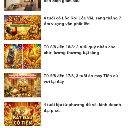
tiền điện giảm sâu
4 tuổi có Lộc Rơi Lộc Vãi, sang tháng 7
Âm vượng vận phất lên
Từ 8/8 đến 18/8: 3 tuổi quý nhân che
chở, lương thưởng bật tăng
Từ 9/8 đến 17/8, 3 tuổi ăn may Tiền cứ
vơi lại đầy
4 tuổi lộc tứ phương đổ về, kinh doanh
đại phát