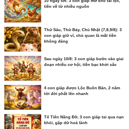
10 ngày tới: 3 con giáp mở kho tài lộc,
tiền về từ nhiều nguồn
Thứ Sáu, Thứ Bảy, Chủ Nhật (7,8,9/8): 3
con giáp giữ ví, chủ quan là mất tiền
không đáng
Sau ngày 10/8: 3 con giáp bước vào giai
đoạn nhiều cơ hội, tiền bạc khởi sắc
4 con giáp được Lộc Buôn Bán, 2 năm
tới đời phất lên nhanh
Tổ Tiên Nâng Đỡ, 3 con giáp tai qua nạn
khỏi, gặp dữ hoá lành