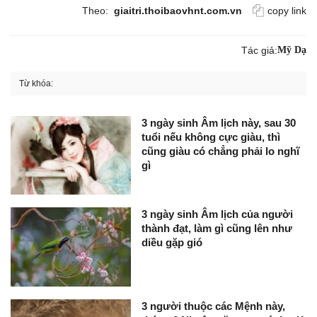
Theo:
giaitri.thoibaovhnt.com.vn
copy link
Tác giả:
Mỹ Dạ
Từ khóa:
3 ngày sinh Âm lịch này, sau 30
tuổi nếu không cực giàu, thì
cũng giàu có chẳng phải lo nghĩ
gì
3 ngày sinh Âm lịch của người
thành đạt, làm gì cũng lên như
diều gặp gió
3 người thuộc các Mệnh này,