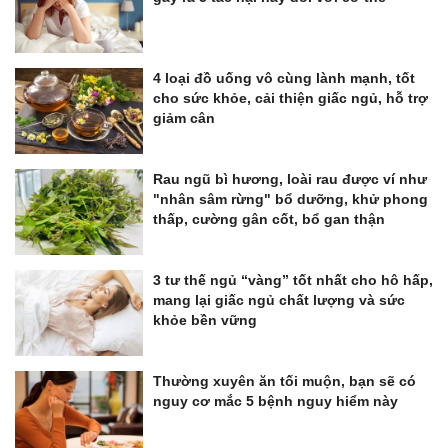
4 loại đồ uống vô cùng lành mạnh, tốt
cho sức khỏe, cải thiện giấc ngủ, hỗ trợ
giảm cân
Rau ngũ bì hương, loài rau được ví như
"nhân sâm rừng" bổ dưỡng, khử phong
thấp, cường gân cốt, bổ gan thận
3 tư thế ngủ “vàng” tốt nhất cho hô hấp,
mang lại giấc ngủ chất lượng và sức
khỏe bền vững
Thường xuyên ăn tối muộn, bạn sẽ có
nguy cơ mắc 5 bệnh nguy hiểm này