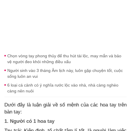
Chọn vòng tay phong thủy để thu hút tài lộc, may mắn và bảo
vệ người đeo khỏi những điều xấu
Người sinh vào 3 tháng Âm lịch này, luôn gặp chuyện tốt, cuộc
sống luôn an vui
6 loại cá cảnh có ý nghĩa rước lộc vào nhà, nhà càng nghèo
càng nên nuôi
Dưới đây là luận giải về số mệnh của các hoa tay trên
bàn tay:
1. Người có 1 hoa tay
Tay trái: Kiên định, tố chất tâm lí tốt, là người làm việc