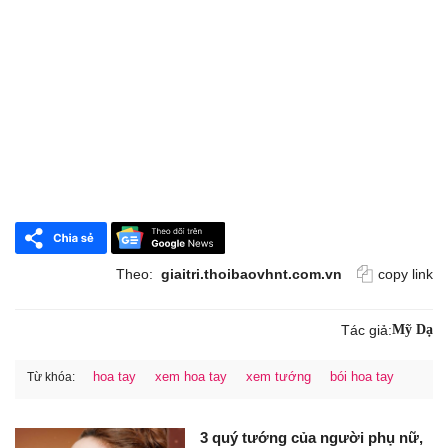
Theo:
giaitri.thoibaovhnt.com.vn
copy link
Tác giả:
Mỹ Dạ
hoa tay
xem hoa tay
xem tướng
bói hoa tay
Từ khóa:
3 quý tướng của người phụ nữ,