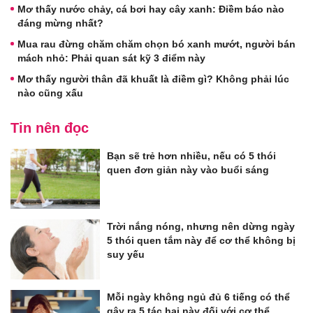
Mơ thấy nước chảy, cá bơi hay cây xanh: Điềm báo nào
đáng mừng nhất?
Mua rau đừng chăm chăm chọn bó xanh mướt, người bán
mách nhỏ: Phải quan sát kỹ 3 điểm này
Mơ thấy người thân đã khuất là điềm gì? Không phải lúc
nào cũng xấu
Tin nên đọc
Bạn sẽ trẻ hơn nhiều, nếu có 5 thói
quen đơn giản này vào buổi sáng
Trời nắng nóng, nhưng nên dừng ngày
5 thói quen tắm này để cơ thể không bị
suy yếu
Mỗi ngày không ngủ đủ 6 tiếng có thể
gây ra 5 tác hại này đối với cơ thể