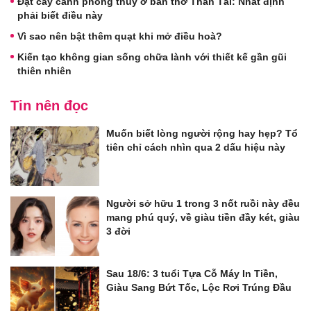
Đặt cây cảnh phong thủy ở ban thờ Thần Tài: Nhất định
phải biết điều này
Vì sao nên bật thêm quạt khi mở điều hoà?
Kiến tạo không gian sống chữa lành với thiết kế gần gũi
thiên nhiên
Tin nên đọc
Muốn biết lòng người rộng hay hẹp? Tổ
tiên chỉ cách nhìn qua 2 dấu hiệu này
Người sở hữu 1 trong 3 nốt ruồi này đều
mang phú quý, về giàu tiền đầy két, giàu
3 đời
Sau 18/6: 3 tuổi Tựa Cỗ Máy In Tiền,
Giàu Sang Bứt Tốc, Lộc Rơi Trúng Đầu