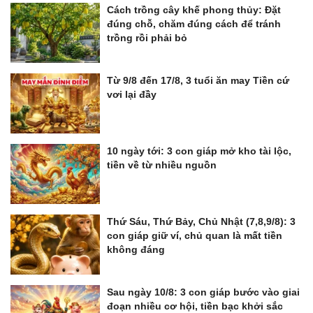
Cách trồng cây khế phong thủy: Đặt
đúng chỗ, chăm đúng cách để tránh
trồng rồi phải bỏ
Từ 9/8 đến 17/8, 3 tuổi ăn may Tiền cứ
vơi lại đầy
10 ngày tới: 3 con giáp mở kho tài lộc,
tiền về từ nhiều nguồn
Thứ Sáu, Thứ Bảy, Chủ Nhật (7,8,9/8): 3
con giáp giữ ví, chủ quan là mất tiền
không đáng
Sau ngày 10/8: 3 con giáp bước vào giai
đoạn nhiều cơ hội, tiền bạc khởi sắc