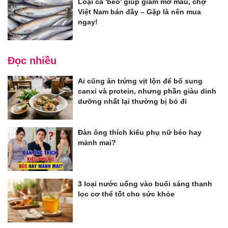
Loại cá 'béo' giúp giảm mỡ máu, chợ
Việt Nam bán đầy – Gặp là nên mua
ngay!
Đọc nhiều
Ai cũng ăn trứng vịt lộn để bổ sung
canxi và protein, nhưng phần giàu dinh
dưỡng nhất lại thường bị bỏ đi
Đàn ông thích kiểu phụ nữ béo hay
mảnh mai?
3 loại nước uống vào buổi sáng thanh
lọc cơ thể tốt cho sức khỏe