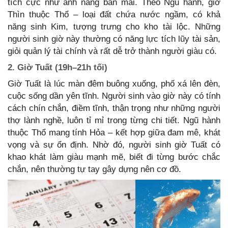
tích cực như ánh nắng ban mai. Theo Ngũ hành, giờ
Thìn thuộc Thổ – loại đất chứa nước ngầm, có khả
năng sinh Kim, tượng trưng cho kho tài lộc. Những
người sinh giờ này thường có năng lực tích lũy tài sản,
giỏi quản lý tài chính và rất dễ trở thành người giàu có.
2. Giờ Tuất (19h–21h tối)
Giờ Tuất là lúc màn đêm buông xuống, phố xá lên đèn,
cuộc sống dần yên tĩnh. Người sinh vào giờ này có tính
cách chín chắn, điềm tĩnh, thận trọng như những người
thợ lành nghề, luôn tỉ mỉ trong từng chi tiết. Ngũ hành
thuộc Thổ mang tính Hỏa – kết hợp giữa đam mê, khát
vọng và sự ổn định. Nhờ đó, người sinh giờ Tuất có
khao khát làm giàu mạnh mẽ, biết đi từng bước chắc
chắn, nên thường tự tay gây dựng nên cơ đồ.