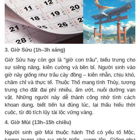
3. Giờ Sửu (1h–3h sáng)
Giờ Sửu hay còn gọi là "giờ con trâu", biểu trưng cho
sự siêng năng, kiên cường và bền bỉ. Người sinh vào
giờ này giống như trâu cày đồng – kiên nhẫn, chịu khó,
chăm chỉ và thực tế. Thuộc Thổ mang tính Thủy, tượng
trưng cho đất đai phì nhiêu, ẩm ướt, nuôi dưỡng vạn
vật. Những người này dễ thành công nhờ tính cách
khoan dung, biết tiến lui đúng lúc, lại thấu hiểu thời
cuộc, từ đó tích lũy tài lộc vững vàng.
4. Giờ Mùi (13h–15h chiều)
Người sinh giờ Mùi thuộc hành Thổ có yếu tố Mộc,
tượng trưng cho sự phát triển, vươn lên. Giống như