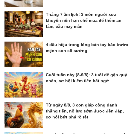
Tháng 7 âm lịch: 3 món người xưa
khuyên nên hạn chế mua để thêm an
tâm, cầu may mắn
4 dấu hiệu trong lòng bàn tay báo trước
mệnh son số sướng
Cuối tuần này (8-9/8): 3 tuổi dễ gặp quý
nhân, cơ hội kiếm tiền bất ngờ
Từ ngày 8/8, 3 con giáp công danh
thăng tiến, nỗ lực sớm được đền đáp,
cơ hội bứt phá rõ rệt