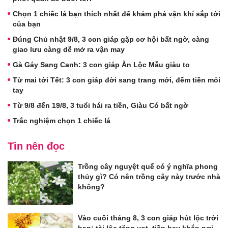
Chọn 1 chiếc lá bạn thích nhất để khám phá vận khí sắp tới
của bạn
Đúng Chủ nhật 9/8, 3 con giáp gặp cơ hội bất ngờ, càng
giao lưu càng dễ mở ra vận may
Gà Gáy Sang Canh: 3 con giáp Ăn Lộc Mẫu giàu to
Từ mai tới Tết: 3 con giáp đời sang trang mới, đếm tiền mỏi
tay
Từ 9/8 đến 19/8, 3 tuổi hái ra tiền, Giàu Có bất ngờ
Trắc nghiệm chọn 1 chiếc lá
Tin nên đọc
Trồng cây nguyệt quế có ý nghĩa phong
thủy gì? Có nên trồng cây này trước nhà
không?
Vào cuối tháng 8, 3 con giáp hút lộc trời
ban: tài lộc tăng vọt, tiền bay khắp nơi