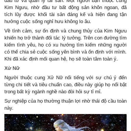
đầu tư và quản lý tài sản. Một người bạn thuộc cung
Kim Ngưu, nhờ đầu tư bất động sản khôn ngoan, đã
tích lũy được khối tài sản đáng kể và hiện đang tận
hưởng cuộc sống nghỉ hưu không lo âu.
Về tình cảm, sự ổn định và chung thủy của Kim Ngưu
khiến họ trở thành đối tác lý tưởng. Trên con đường tìm
kiếm tình yêu, họ có xu hướng tìm kiếm những người
có thể chia sẻ cuộc sống yên bình và ổn định với mình.
Khi đã xác định mối quan hệ, họ sẽ toàn tâm toàn ý.
Xử Nữ
Người thuộc cung Xử Nữ nổi tiếng với sự chú ý đến
từng chi tiết và tiêu chuẩn cao, điều này giúp họ nổi bật
trong bất kỳ ngành nghề nào đòi hỏi sự tỉ mỉ.
Sự nghiệp của họ thường thuận lợi nhờ thái độ cầu toàn
này.