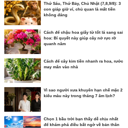
Thứ Sáu, Thứ Bảy, Chủ Nhật (7,8,9/8): 3
con giáp giữ ví, chủ quan là mất tiền
không đáng
Cách để chậu hoa giấy từ tốt lá sang sai
hoa: Bí quyết này giúp cây nở rực rỡ
quanh năm
Cách để cây kim tiền nhanh ra hoa, rước
may mắn vào nhà
Vì sao người xưa khuyên hạn chế mặc 2
kiểu màu này trong tháng 7 âm lịch?
Chọn 1 bầu trời bạn thấy dễ chịu nhất
để khám phá điều bất ngờ về bản thân