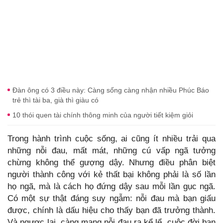
Đàn ông có 3 điều này: Càng sống càng nhận nhiều Phúc Báo
trẻ thì tài ba, già thì giàu có
10 thói quen tài chính thông minh của người tiết kiệm giỏi
Trong hành trình cuộc sống, ai cũng ít nhiều trải qua
những nỗi đau, mất mát, những cú vấp ngã tưởng
chừng không thể gượng dậy. Nhưng điều phân biệt
người thành công với kẻ thất bại không phải là số lần
họ ngã, mà là cách họ đứng dậy sau mỗi lần gục ngã.
Có một sự thật đáng suy ngẫm: nỗi đau mà bạn giấu
được, chính là dấu hiệu cho thấy bạn đã trưởng thành.
Và ngược lại, càng mang nỗi đau ra kể lể, cuộc đời bạn