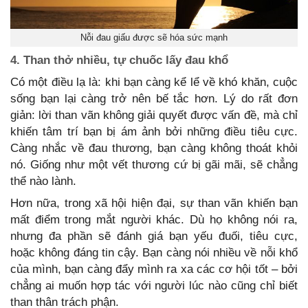
Nỗi đau giấu được sẽ hóa sức mạnh
4. Than thở nhiều, tự chuốc lấy đau khổ
Có một điều lạ là: khi bạn càng kể lể về khó khăn, cuộc
sống bạn lại càng trở nên bế tắc hơn. Lý do rất đơn
giản: lời than vãn không giải quyết được vấn đề, mà chỉ
khiến tâm trí bạn bị ám ảnh bởi những điều tiêu cực.
Càng nhắc về đau thương, bạn càng không thoát khỏi
nó. Giống như một vết thương cứ bị gãi mãi, sẽ chẳng
thể nào lành.
Hơn nữa, trong xã hội hiện đại, sự than vãn khiến bạn
mất điểm trong mắt người khác. Dù họ không nói ra,
nhưng đa phần sẽ đánh giá bạn yếu đuối, tiêu cực,
hoặc không đáng tin cậy. Bạn càng nói nhiều về nỗi khổ
của mình, bạn càng đẩy mình ra xa các cơ hội tốt – bởi
chẳng ai muốn hợp tác với người lúc nào cũng chỉ biết
than thân trách phận.