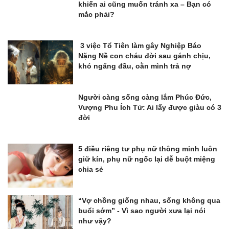
khiến ai cũng muốn tránh xa – Bạn có
mắc phải?
3 việc Tổ Tiên làm gây Nghiệp Báo
Nặng Nề con cháu đời sau gánh chịu,
khó ngẩng đầu, oằn mình trả nợ
Người càng sống càng lắm Phúc Đức,
Vượng Phu Ích Tử: Ai lấy được giàu có 3
đời
5 điều riêng tư phụ nữ thông minh luôn
giữ kín, phụ nữ ngốc lại dễ buột miệng
chia sẻ
“Vợ chồng giống nhau, sống không qua
buổi sớm” - Vì sao người xưa lại nói
như vậy?