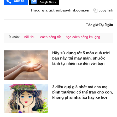
Theo:
giaitri.thoibaovhnt.com.vn
copy link
Tác giả:
Dạ Ngân
nỗi đau
cách sống tốt
học cách sống im lặng
Từ khóa:
Hãy sử dụng tốt 5 món quà trời
ban này, thì may mắn, phước
lành tự nhiên sẽ đến với bạn
3 điều quý giá nhất mà cha mẹ
bình thường có thể trao cho con,
không phải nhà lầu hay xe hơi