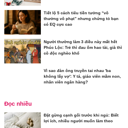
Tiết lộ 5 cách tiêu tiền tưởng “vô
thưởng vô phạt” nhưng chứng tỏ bạn
có EQ cực cao
Người thường làm 3 điều này mất hết
Phúc Lộc: Trẻ thì đau ốm hao tài, già thì
cô độc nghèo khổ
Vì sao đàn ông truyền tai nhau 'ba
không lấy vợ': Y tá, giáo viên mầm non,
nhân viên ngân hàng?
Đọc nhiều
Đặt gừng cạnh gối trước khi ngủ: Biết
lợi ích, nhiều người muốn làm theo