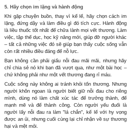
5. Hãy chọn im lặng và hành động
Khi gặp chuyện buồn, thay vì kể lể, hãy chọn cách im
lặng, đứng dậy và làm điều gì đó tích cực. Hành động
là liều thuốc tốt nhất để chữa lành mọi vết thương. Làm
việc, tập thể dục, học kỹ năng mới, giúp đỡ người khác
– tất cả những việc đó sẽ giúp bạn thấy cuộc sống vẫn
còn rất nhiều điều đáng để nỗ lực.
Bạn không cần phải giấu nỗi đau mãi mãi, nhưng hãy
chỉ chia sẻ nó khi bạn đã vượt qua, như một bài học –
chứ không phải như một vết thương đang rỉ máu.
Cuộc sống này không ai tránh khỏi tổn thương. Nhưng
người khôn ngoan là người biết giữ nỗi đau cho riêng
mình, dùng nó làm chất xúc tác để trưởng thành, để
mạnh mẽ và để thành công. Còn người yếu đuối là
người lấy nỗi đau ra làm "lá chắn", kể lể với hy vọng
được an ủi, nhưng cuối cùng lại chỉ nhận về sự thương
hại và mệt mỏi.