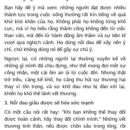
Bạn hãy để ý mà xem: những người đạt được nhiều
thành tựu trong cuộc sống thường rất kín tiếng về quá
khứ khó khăn của họ. Không phải họ không từng khổ
cực, mà vì họ hiểu rằng thành công không đến từ việc
than vãn, mà đến từ hành động âm thầm và sự bền bỉ
vượt qua nghịch cảnh. Họ dùng nỗi đau để xây nên ý
chí, chứ không dùng nó để gây sự chú ý.
Ngược lại, có những người lại thường xuyên kể về
những gì mình đã chịu đựng, như thể mong đợi một sự
công nhận, một cái ôm an ủi từ cuộc đời. Nhưng thật
trớ trêu, càng kể khổ, họ càng thu hút sự thương hại
thay vì tôn trọng, và sự khổ đau như bị đào xới lại,
khiến họ khó thể lành vết thương.
3. Nỗi đau giấu được sẽ hóa sức mạnh
Có một câu nói rất hay: "Khi bạn không thể thay đổi
được hoàn cảnh, hãy thay đổi chính mình." Những vết
thương tinh thần, nếu được chôn sâu trong lòng, rồi