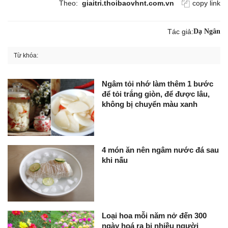
Theo:
giaitri.thoibaovhnt.com.vn
copy link
Tác giả:
Dạ Ngân
Từ khóa:
Ngâm tỏi nhớ làm thêm 1 bước
để tỏi trắng giòn, để được lâu,
không bị chuyển màu xanh
4 món ăn nên ngâm nước đá sau
khi nấu
Loại hoa mỗi năm nở đến 300
ngày hoá ra bị nhiều người