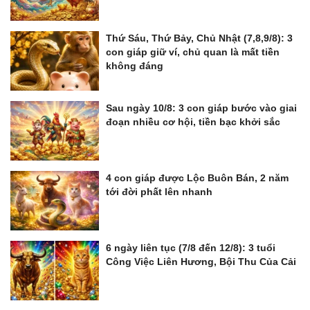
Thứ Sáu, Thứ Bảy, Chủ Nhật (7,8,9/8): 3
con giáp giữ ví, chủ quan là mất tiền
không đáng
Sau ngày 10/8: 3 con giáp bước vào giai
đoạn nhiều cơ hội, tiền bạc khởi sắc
4 con giáp được Lộc Buôn Bán, 2 năm
tới đời phất lên nhanh
6 ngày liên tục (7/8 đến 12/8): 3 tuổi
Công Việc Liên Hương, Bội Thu Của Cải