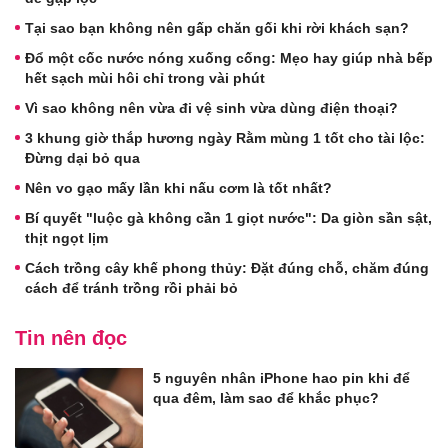
Tại sao bạn không nên gấp chăn gối khi rời khách sạn?
Đổ một cốc nước nóng xuống cống: Mẹo hay giúp nhà bếp
hết sạch mùi hôi chỉ trong vài phút
Vì sao không nên vừa đi vệ sinh vừa dùng điện thoại?
3 khung giờ thắp hương ngày Rằm mùng 1 tốt cho tài lộc:
Đừng dại bỏ qua
Nên vo gạo mấy lần khi nấu cơm là tốt nhất?
Bí quyết "luộc gà không cần 1 giọt nước": Da giòn sần sật,
thịt ngọt lịm
Cách trồng cây khế phong thủy: Đặt đúng chỗ, chăm đúng
cách để tránh trồng rồi phải bỏ
Tin nên đọc
5 nguyên nhân iPhone hao pin khi để
qua đêm, làm sao để khắc phục?