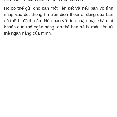
Họ có thể gửi cho bạn một liên kết và nếu bạn vô tình
nhấp vào đó, thông tin trên điện thoại di động của bạn
có thể bị đánh cắp. Nếu bạn vô tình nhập mật khẩu tài
khoản của thẻ ngân hàng, có thể bạn sẽ bị mất tiền từ
thẻ ngân hàng của mình.