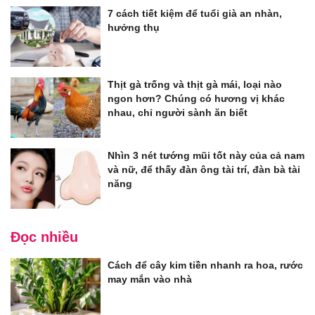
7 cách tiết kiệm để tuổi già an nhàn,
hưởng thụ
Thịt gà trống và thịt gà mái, loại nào
ngon hơn? Chúng có hương vị khác
nhau, chỉ người sành ăn biết
Nhìn 3 nét tướng mũi tốt này của cả nam
và nữ, để thấy đàn ông tài trí, đàn bà tài
năng
Đọc nhiều
Cách để cây kim tiền nhanh ra hoa, rước
may mắn vào nhà