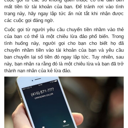
mất tiền từ tài khoản của bạn. Để tránh rơi vào tình
trạng này, hãy ngay lập tức ấn nút tắt khi nhận được
các cuộc gọi đáng ngờ.
Cuộc gọi từ người yêu cầu chuyển tiền nhầm vào thẻ
của bạn có thể là một chiêu lừa đảo phổ biến. Trong
tình huống này, người gọi cho bạn cho biết họ đã
chuyển nhầm tiền vào tài khoản của bạn và yêu cầu
bạn chuyển lại số tiền đó ngay lập tức. Tuy nhiên, sau
này, bạn nhận ra rằng đó là một chiêu lừa và bạn đã trở
thành nạn nhân của kẻ lừa đảo.