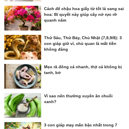
Cách để chậu hoa giấy từ tốt lá sang sai
hoa: Bí quyết này giúp cây nở rực rỡ
quanh năm
Thứ Sáu, Thứ Bảy, Chủ Nhật (7,8,9/8): 3
con giáp giữ ví, chủ quan là mất tiền
không đáng
Mẹo rã đông cá nhanh, thịt cá không bị
tanh, bở
Vì sao nên thường xuyên ăn chuối
xanh?
3 con giáp may mắn bậc nhất trong 7