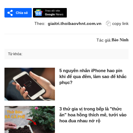
Theo:
giaitri.thoibaovhnt.com.vn
copy link
Tác giả:
Bảo Ninh
Từ khóa:
5 nguyên nhân iPhone hao pin
khi để qua đêm, làm sao để khắc
phục?
3 thứ gia vị trong bếp là "thức
ăn" hoa hồng thích mê, tưới vào
hoa đua nhau nở rộ