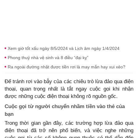
Xem giờ tốt xấu ngày 8/5/2024 và Lịch âm ngày 1/4/2024
Phong thuỷ nhà vệ sinh và 8 điều “đại kỵ”
Ra ngoài đường nhặt được tiền rơi là may mắn hay xui xẻo?
Để tránh rơi vào bẫy của các chiêu trò lừa đảo qua điện
thoại, quan trọng nhất là tắt ngay cuộc gọi khi nhận
được những cuộc điện thoại không rõ nguồn gốc.
Cuộc gọi từ người chuyển nhầm tiền vào thẻ của
bạn
Trong thời gian gần đây, các trường hợp lừa đảo qua
điện thoại đã trở nên phổ biến, và việc nghe những
cuộc gọi từ các số không quen thuộc có thể dẫn đến