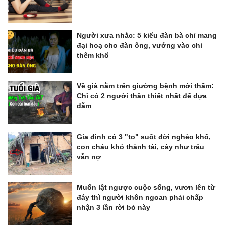
Người xưa nhắc: 5 kiểu đàn bà chỉ mang
đại hoạ cho đàn ông, vướng vào chỉ
thêm khổ
Về già nằm trên giường bệnh mới thấm:
Chỉ có 2 người thân thiết nhất để dựa
dẫm
Gia đình có 3 "to" suốt đời nghèo khổ,
con cháu khó thành tài, cày như trâu
vẫn nợ
Muốn lật ngược cuộc sống, vươn lên từ
đáy thì người khôn ngoan phải chấp
nhận 3 lần rời bỏ này