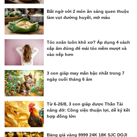
Bất ngờ với 2 món ăn sáng quen thuộc
làm vọt đường huyết, mỡ máu
Tóc xoăn luôn khô xơ? Áp dụng 4 cách
cấp ẩm đúng để mái tóc mềm mượt và
vào nếp hơn
3 con giáp may mắn bậc nhất trong 7
ngày cuối tháng 6 âm
Từ 6-26/8, 3 con giáp được Thần Tài
nâng đỡ: Công việc thuận lợi, dễ ký kết
hợp đồng lớn
Bảng giá vàng 9999 24K 18K SJC DOJI