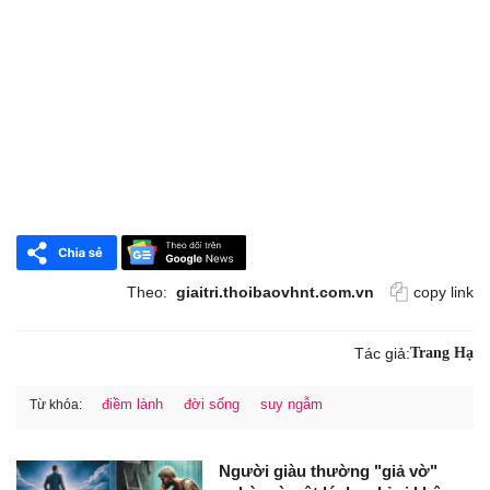
Theo:
giaitri.thoibaovhnt.com.vn
copy link
Tác giả:
Trang Hạ
điềm lành
đời sống
suy ngẫm
Từ khóa:
Người giàu thường "giả vờ"