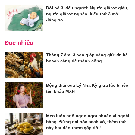
Đời có 3 kiểu người: Người giả vờ giàu,
người giả vờ nghèo, kiểu thứ 3 mới
đáng sợ
Đọc nhiều
Tháng 7 âm: 3 con giáp càng giữ kín kế
hoạch càng dễ thành công
Động thái của Lý Nhã Kỳ giữa lúc bị réo
tên khắp MXH
Mẹo luộc ngô ngon ngọt chuẩn vị ngoài
hàng: Đừng dại bóc sạch vỏ, thêm thứ
này hạt dẻo thơm gấp đôi!