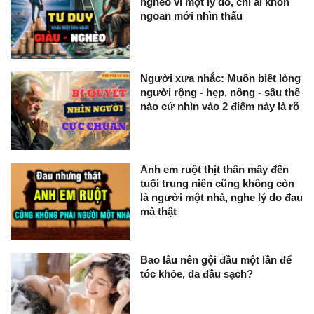
nghèo vì một lý do, chỉ ai khôn
ngoan mới nhìn thấu
Người xưa nhắc: Muốn biết lòng
người rộng - hẹp, nông - sâu thế
nào cứ nhìn vào 2 điểm này là rõ
Anh em ruột thịt thân mấy đến
tuổi trung niên cũng không còn
là người một nhà, nghe lý do đau
mà thật
Bao lâu nên gội đầu một lần để
tóc khỏe, da đầu sạch?