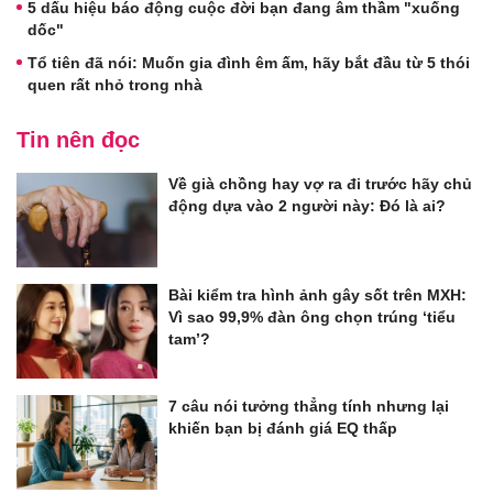
5 dấu hiệu báo động cuộc đời bạn đang âm thầm "xuống
dốc"
Tổ tiên đã nói: Muốn gia đình êm ấm, hãy bắt đầu từ 5 thói
quen rất nhỏ trong nhà
Tin nên đọc
Về già chồng hay vợ ra đi trước hãy chủ
động dựa vào 2 người này: Đó là ai?
Bài kiểm tra hình ảnh gây sốt trên MXH:
Vì sao 99,9% đàn ông chọn trúng ‘tiểu
tam’?
7 câu nói tưởng thẳng tính nhưng lại
khiến bạn bị đánh giá EQ thấp