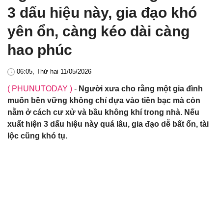
3 dấu hiệu này, gia đạo khó
yên ổn, càng kéo dài càng
hao phúc
06:05, Thứ hai 11/05/2026
( PHUNUTODAY )
-
Người xưa cho rằng một gia đình
muốn bền vững không chỉ dựa vào tiền bạc mà còn
nằm ở cách cư xử và bầu không khí trong nhà. Nếu
xuất hiện 3 dấu hiệu này quá lâu, gia đạo dễ bất ổn, tài
lộc cũng khó tụ.