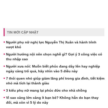
TIN MỚI CẬP NHẬT
Người phụ nữ nghị lực Nguyễn Thị Xuân và hành trình
vượt khó
Người hướng nội nên chọn nghề gì? Gợi ý 3 công việc có
thu nhập cao
Người xưa nói: Muốn biết phúc đang dày lên hay nghiệp
ngày càng trổ quả, hãy nhìn vào 5 điều này
7 thói quen nhỏ giúp giảm lãng phí trong gia đình, tiết kiệm
nhỏ mà tích lại thành giàu
3 kiểu phụ nữ mang lại phúc đức cho nhà chồng
Vì sao càng lớn càng ít bạn bè? Không hẳn do bạn thay
đổi, mà còn vì 5 lý do này