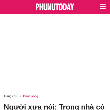
Trang chủ
Cuộc sống
Người xưa nói: Trong nhà có