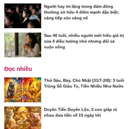
Người hay im lặng trong đám đông
thường sở hữu 4 điểm mạnh đặc biệt,
càng tiếp xúc càng nể
Sau 40 tuổi, nhiều người mới hiểu giá trị
của 4 điều tưởng nhỏ nhưng đổi cả
cuộc sống
Đọc nhiều
Thứ Sáu, Bảy, Chủ Nhật (31/7-2/8): 3 tuổi
Trúng Số Giàu To, Tiền Nhiều Như Nước
Duyên Tiền Duyên Lộc, 3 con giáp rủ
nhau đưa tiền về 15 ngày tới