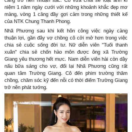
càng trở nên nhuận sắc. Cô vừa chia sẻ loạt ảnh kỉ
niệm 1 năm ngày cưới với những khoảnh khắc đẹp mơ
màng, vòng 1 căng đầy gợi cảm trong những thiết kế
của NTK Chung Thanh Phong.
Nhã Phương sau khi kết hôn công việc ngày càng
thuận lợi, gần đây vợ chồng cô cởi mở hơn trong việc
chia sẻ cuộc sống đời tư. Nữ diễn viên "Tuổi thanh
xuân" chia sẻ chốn hào môn được ông xã Trường
Giang yêu thương hết mực. Nam diễn viên hài còn dậy
nấu bữa sáng cho vợ, đổi lại Nhã Phương cũng rất
quan tâm Trường Giang. Cô đến phim trường thăm
chồng, chăm sóc kỹ đến nỗi có thời điểm Trường Giang
trở nên phát tướng.