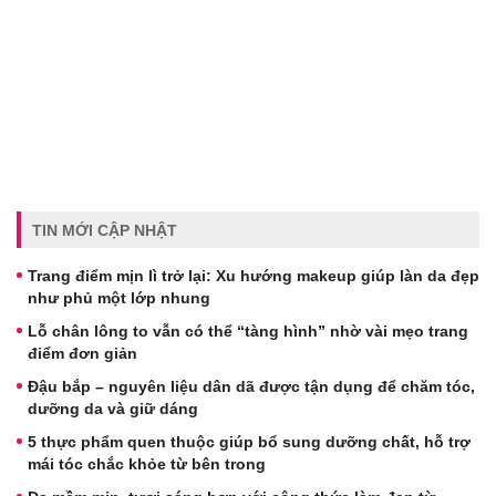
TIN MỚI CẬP NHẬT
Trang điểm mịn lì trở lại: Xu hướng makeup giúp làn da đẹp
như phủ một lớp nhung
Lỗ chân lông to vẫn có thể “tàng hình” nhờ vài mẹo trang
điểm đơn giản
Đậu bắp – nguyên liệu dân dã được tận dụng để chăm tóc,
dưỡng da và giữ dáng
5 thực phẩm quen thuộc giúp bổ sung dưỡng chất, hỗ trợ
mái tóc chắc khỏe từ bên trong