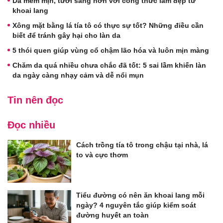
Da mềm mịn, tươi sáng hơn với công thức làm đẹp từ
khoai lang
Xông mặt bằng lá tía tô có thực sự tốt? Những điều cần
biết để tránh gây hại cho làn da
5 thói quen giúp vùng cổ chậm lão hóa và luôn mịn màng
Chăm da quá nhiều chưa chắc đã tốt: 5 sai lầm khiến làn
da ngày càng nhạy cảm và dễ nổi mụn
Tin nên đọc
Đọc nhiều
Cách trồng tía tô trong chậu tại nhà, lá
to và cực thơm
Tiểu đường có nên ăn khoai lang mỗi
ngày? 4 nguyên tắc giúp kiểm soát
đường huyết an toàn