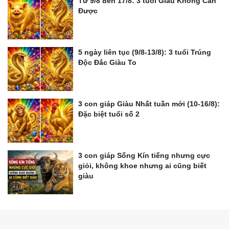
Từ 9/8 đến 17/8: 3 tuổi Giàu Không Cản
Được
5 ngày liên tục (9/8-13/8): 3 tuổi Trúng
Độc Đắc Giàu To
3 con giáp Giàu Nhất tuần mới (10-16/8):
Đặc biệt tuổi số 2
3 con giáp Sống Kín tiếng nhưng cực
giỏi, không khoe nhưng ai cũng biết
giàu