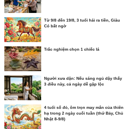
Từ 9/8 đến 19/8, 3 tuổi hái ra tiền, Giàu
Có bất ngờ
Trắc nghiệm chọn 1 chiếc lá
Người xưa dặn: Nếu sáng ngủ dậy thấy
3 điều này, cả ngày dễ gặp lộc
4 tuổi số đỏ, ôm trọn may mắn của thiên
hạ trong 2 ngày cuối tuần (thứ Bảy, Chủ
Nhật 8-9/8)