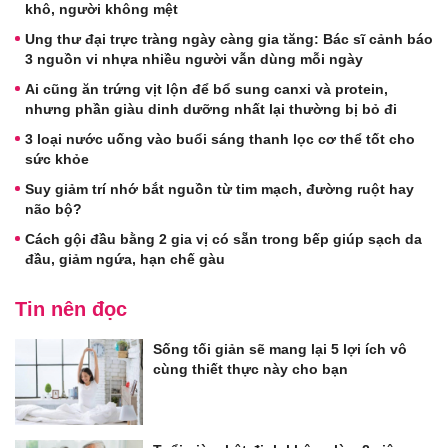
khô, người không mệt
Ung thư đại trực tràng ngày càng gia tăng: Bác sĩ cảnh báo
3 nguồn vi nhựa nhiều người vẫn dùng mỗi ngày
Ai cũng ăn trứng vịt lộn để bổ sung canxi và protein,
nhưng phần giàu dinh dưỡng nhất lại thường bị bỏ đi
3 loại nước uống vào buổi sáng thanh lọc cơ thể tốt cho
sức khỏe
Suy giảm trí nhớ bắt nguồn từ tim mạch, đường ruột hay
não bộ?
Cách gội đầu bằng 2 gia vị có sẵn trong bếp giúp sạch da
đầu, giảm ngứa, hạn chế gàu
Tin nên đọc
Sống tối giản sẽ mang lại 5 lợi ích vô
cùng thiết thực này cho bạn