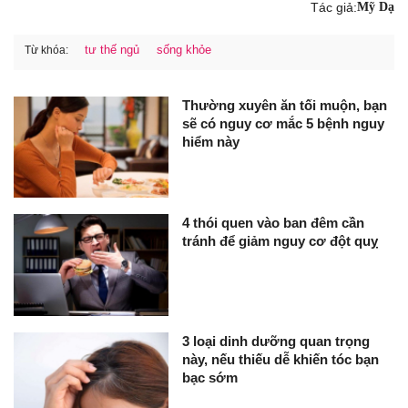
Tác giả:
Mỹ Dạ
tư thế ngủ
sống khỏe
Từ khóa:
Thường xuyên ăn tối muộn, bạn
sẽ có nguy cơ mắc 5 bệnh nguy
hiểm này
4 thói quen vào ban đêm cần
tránh để giảm nguy cơ đột quỵ
3 loại dinh dưỡng quan trọng
này, nếu thiếu dễ khiến tóc bạn
bạc sớm