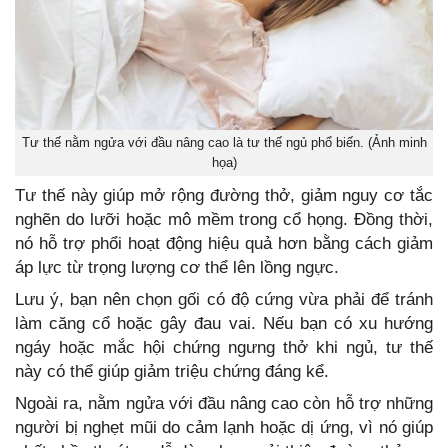
Tư thế nằm ngửa với đầu nâng cao là tư thế ngủ phổ biến. (Ảnh minh
họa)
Tư thế này giúp mở rộng đường thở, giảm nguy cơ tắc
nghẽn do lưỡi hoặc mô mềm trong cổ họng. Đồng thời,
nó hỗ trợ phổi hoạt động hiệu quả hơn bằng cách giảm
áp lực từ trọng lượng cơ thể lên lồng ngực.
Lưu ý, bạn nên chọn gối có độ cứng vừa phải để tránh
làm căng cổ hoặc gây đau vai. Nếu bạn có xu hướng
ngáy hoặc mắc hội chứng ngưng thở khi ngủ, tư thế
này có thể giúp giảm triệu chứng đáng kể.
Ngoài ra, nằm ngửa với đầu nâng cao còn hỗ trợ những
người bị nghẹt mũi do cảm lạnh hoặc dị ứng, vì nó giúp