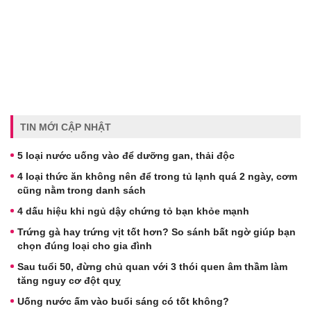
TIN MỚI CẬP NHẬT
5 loại nước uống vào để dưỡng gan, thải độc
4 loại thức ăn không nên để trong tủ lạnh quá 2 ngày, cơm
cũng nằm trong danh sách
4 dấu hiệu khi ngủ dậy chứng tỏ bạn khỏe mạnh
Trứng gà hay trứng vịt tốt hơn? So sánh bất ngờ giúp bạn
chọn đúng loại cho gia đình
Sau tuổi 50, đừng chủ quan với 3 thói quen âm thầm làm
tăng nguy cơ đột quỵ
Uống nước ấm vào buổi sáng có tốt không?