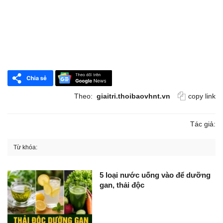
Theo:
giaitri.thoibaovhnt.vn
copy link
Tác giả:
Từ khóa:
5 loại nước uống vào để dưỡng
gan, thải độc