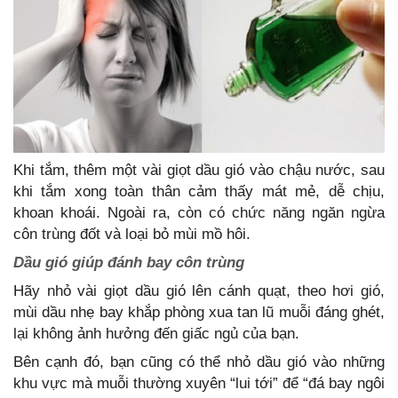
Khi tắm, thêm một vài giọt dầu gió vào chậu nước, sau
khi tắm xong toàn thân cảm thấy mát mẻ, dễ chịu,
khoan khoái. Ngoài ra, còn có chức năng ngăn ngừa
côn trùng đốt và loại bỏ mùi mồ hôi.
Dầu gió giúp đánh bay côn trùng
Hãy nhỏ vài giọt dầu gió lên cánh quạt, theo hơi gió,
mùi dầu nhẹ bay khắp phòng xua tan lũ muỗi đáng ghét,
lại không ảnh hưởng đến giấc ngủ của bạn.
Bên cạnh đó, bạn cũng có thể nhỏ dầu gió vào những
khu vực mà muỗi thường xuyên “lui tới” để “đá bay ngôi