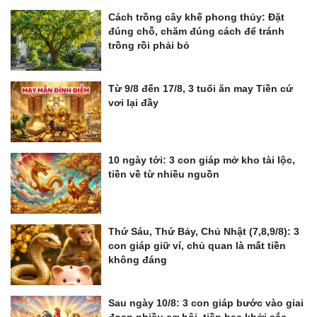
Cách trồng cây khế phong thủy: Đặt
đúng chỗ, chăm đúng cách để tránh
trồng rồi phải bỏ
Từ 9/8 đến 17/8, 3 tuổi ăn may Tiền cứ
vơi lại đầy
10 ngày tới: 3 con giáp mở kho tài lộc,
tiền về từ nhiều nguồn
Thứ Sáu, Thứ Bảy, Chủ Nhật (7,8,9/8): 3
con giáp giữ ví, chủ quan là mất tiền
không đáng
Sau ngày 10/8: 3 con giáp bước vào giai
đoạn nhiều cơ hội, tiền bạc khởi sắc