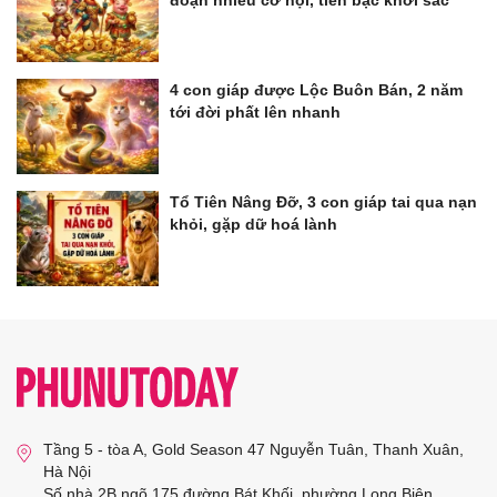
4 con giáp được Lộc Buôn Bán, 2 năm
tới đời phất lên nhanh
Tổ Tiên Nâng Đỡ, 3 con giáp tai qua nạn
khỏi, gặp dữ hoá lành
Tầng 5 - tòa A, Gold Season 47 Nguyễn Tuân, Thanh Xuân,
Hà Nội
Số nhà 2B ngõ 175 đường Bát Khối, phường Long Biên,