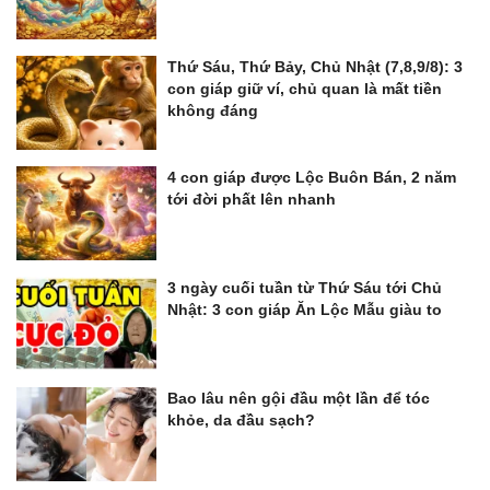
Thứ Sáu, Thứ Bảy, Chủ Nhật (7,8,9/8): 3
con giáp giữ ví, chủ quan là mất tiền
không đáng
4 con giáp được Lộc Buôn Bán, 2 năm
tới đời phất lên nhanh
3 ngày cuối tuần từ Thứ Sáu tới Chủ
Nhật: 3 con giáp Ăn Lộc Mẫu giàu to
Bao lâu nên gội đầu một lần để tóc
khỏe, da đầu sạch?