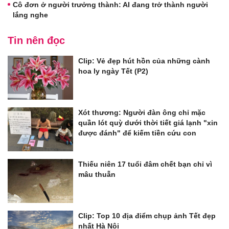
Cô đơn ở người trưởng thành: AI đang trở thành người
lắng nghe
Tin nên đọc
Clip: Vẻ đẹp hút hồn của những cành
hoa ly ngày Tết (P2)
Xót thương: Người đàn ông chỉ mặc
quần lót quỳ dưới thời tiết giá lạnh "xin
được đánh" để kiếm tiền cứu con
Thiếu niên 17 tuổi đâm chết bạn chỉ vì
mâu thuẫn
Clip: Top 10 địa điểm chụp ảnh Tết đẹp
nhất Hà Nội