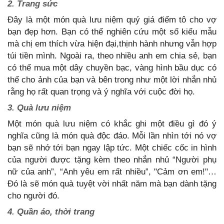
2. Trang sức
Đây là một món quà lưu niệm quý giá điểm tô cho vợ
bạn đẹp hơn. Bạn có thể nghiên cứu một số kiểu mẫu
mà chị em thích vừa hiện đại,thịnh hành nhưng vẫn hợp
túi tiền mình. Ngoài ra, theo nhiều anh em chia sẻ, bạn
có thể mua một dây chuyền bạc, vàng hình bầu dục có
thể cho ảnh của bạn và bên trong như một lời nhắn nhủ
rằng họ rất quan trọng và ý nghĩa với cuộc đời họ.
3. Quà lưu niệm
Một món quà lưu niệm có khắc ghi một điều gì đó ý
nghĩa cũng là món quà độc đáo. Mỗi lần nhìn tới nó vợ
bạn sẽ nhớ tới bạn ngay lập tức. Một chiếc cốc in hình
của người được tặng kèm theo nhắn nhủ “Người phụ
nữ của anh”, “Anh yêu em rất nhiều”, "Cảm ơn em!"…
Đó là sẽ món quà tuyệt vời nhất năm mà bạn dành tặng
cho người đó.
4. Quần áo, thời trang