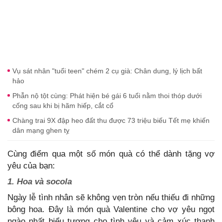
Vụ sát nhân "tuổi teen" chém 2 cụ già: Chân dung, lý lịch bất
hảo
Phẫn nộ tột cùng: Phát hiện bé gái 6 tuổi nằm thoi thóp dưới
cống sau khi bị hãm hiếp, cắt cổ
Chàng trai 9X đập heo đất thu được 73 triệu biếu Tết mẹ khiến
dân mạng ghen tỵ
Cùng điểm qua một số món quà có thể dành tặng vợ
yêu của bạn:
1. Hoa và socola
Ngày lễ tình nhân sẽ không vẹn tròn nếu thiếu đi những
bông hoa. Đây là món quà Valentine cho vợ yêu ngọt
ngào nhất biểu tượng cho tình yêu và cảm xúc thanh