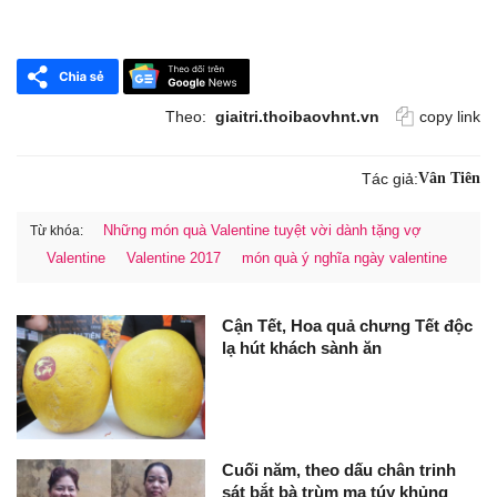
Theo:
giaitri.thoibaovhnt.vn
copy link
Tác giả:
Vân Tiên
Những món quà Valentine tuyệt vời dành tặng vợ
Từ khóa:
Valentine
Valentine 2017
món quà ý nghĩa ngày valentine
Cận Tết, Hoa quả chưng Tết độc
lạ hút khách sành ăn
Cuối năm, theo dấu chân trinh
sát bắt bà trùm ma túy khủng