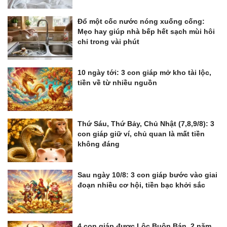
Đổ một cốc nước nóng xuống cống:
Mẹo hay giúp nhà bếp hết sạch mùi hôi
chỉ trong vài phút
10 ngày tới: 3 con giáp mở kho tài lộc,
tiền về từ nhiều nguồn
Thứ Sáu, Thứ Bảy, Chủ Nhật (7,8,9/8): 3
con giáp giữ ví, chủ quan là mất tiền
không đáng
Sau ngày 10/8: 3 con giáp bước vào giai
đoạn nhiều cơ hội, tiền bạc khởi sắc
4 con giáp được Lộc Buôn Bán, 2 năm