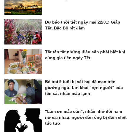
Dự báo thời tiết ngày mai 22/01: Giáp
Tết, Bắc Bộ rét đậm
Tất tần tật những điều cần phải biết khi
cúng gia tiên ngày Tết
Bé trai 9 tuổi bị sát hại dã man trên
giường ngủ: Lời khai "rợn người" của
tên sát nhân máu lạnh
"Làm ơn mắc oán", nhắc nhở đôi nam
nữ cãi nhau, người đàn ông bị đâm chết
tức tưởi