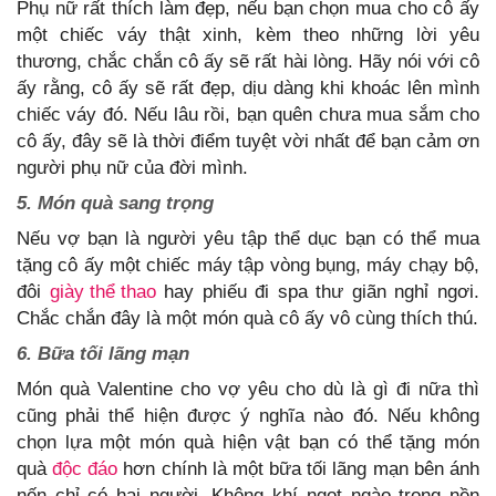
Phụ nữ rất thích làm đẹp, nếu bạn chọn mua cho cô ấy
một chiếc váy thật xinh, kèm theo những lời yêu
thương, chắc chắn cô ấy sẽ rất hài lòng. Hãy nói với cô
ấy rằng, cô ấy sẽ rất đẹp, dịu dàng khi khoác lên mình
chiếc váy đó. Nếu lâu rồi, bạn quên chưa mua sắm cho
cô ấy, đây sẽ là thời điểm tuyệt vời nhất để bạn cảm ơn
người phụ nữ của đời mình.
5. Món quà sang trọng
Nếu vợ bạn là người yêu tập thể dục bạn có thể mua
tặng cô ấy một chiếc máy tập vòng bụng, máy chạy bộ,
đôi
giày thể thao
hay phiếu đi spa thư giãn nghỉ ngơi.
Chắc chắn đây là một món quà cô ấy vô cùng thích thú.
6. Bữa tối lãng mạn
Món quà Valentine cho vợ yêu cho dù là gì đi nữa thì
cũng phải thể hiện được ý nghĩa nào đó. Nếu không
chọn lựa một món quà hiện vật bạn có thể tặng món
quà
độc đáo
hơn chính là một bữa tối lãng mạn bên ánh
nến chỉ có hai người. Không khí ngọt ngào trong nền