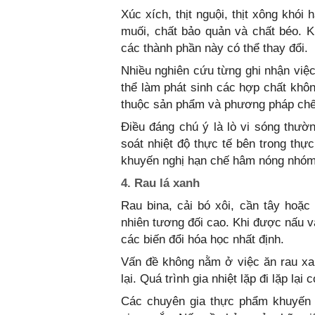
Xúc xích, thịt nguội, thịt xông khó
muối, chất bảo quản và chất béo. Kh
các thành phần này có thể thay đổi.
Nhiều nghiên cứu từng ghi nhận việc
thể làm phát sinh các hợp chất khô
thuộc sản phẩm và phương pháp chế
Điều đáng chú ý là lò vi sóng thườ
soát nhiệt độ thực tế bên trong th
khuyến nghị hạn chế hâm nóng nhóm
4. Rau lá xanh
Rau bina, cải bó xôi, cần tây hoặc
nhiên tương đối cao. Khi được nấu v
các biến đổi hóa học nhất định.
Vấn đề không nằm ở việc ăn rau xan
lại. Quá trình gia nhiệt lặp đi lặp l
Các chuyên gia thực phẩm khuyến 