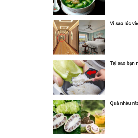
Vì sao lúc v
Tại sao bạn 
Quả nhàu rấ