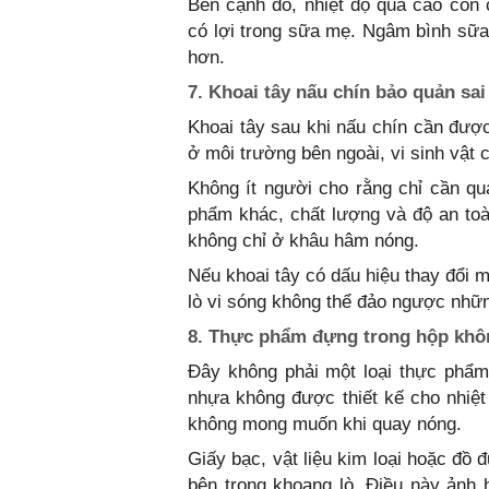
Bên cạnh đó, nhiệt độ quá cao còn
có lợi trong sữa mẹ. Ngâm bình sữ
hơn.
7. Khoai tây nấu chín bảo quản sai
Khoai tây sau khi nấu chín cần đượ
ở môi trường bên ngoài, vi sinh vật 
Không ít người cho rằng chỉ cần qua
phẩm khác, chất lượng và độ an toà
không chỉ ở khâu hâm nóng.
Nếu khoai tây có dấu hiệu thay đổi 
lò vi sóng không thể đảo ngược những
8. Thực phẩm đựng trong hộp khô
Đây không phải một loại thực phẩm 
nhựa không được thiết kế cho nhiệt
không mong muốn khi quay nóng.
Giấy bạc, vật liệu kim loại hoặc đồ đ
bên trong khoang lò. Điều này ảnh h