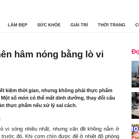
LÀM ĐẸP
SỨC KHỎE
GIẢI TRÍ
THỜI TRANG
C
Đọ
ên hâm nóng bằng lò vi
tiết kiệm thời gian, nhưng không phải thực phẩm
 Một số món có thể mất dinh dưỡng, thay đổi cấu
àn thực phẩm nếu xử lý sai cách.
i
 vi sóng nhiều nhất, nhưng vấn đề không nằm ở
 trước đó. Khi cơm chín được để ở nhiệt độ phòng