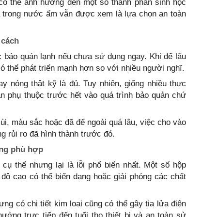
 có thể ảnh hưởng đến một số thành phần sinh học
a trong nước ấm vẫn được xem là lựa chọn an toàn
 cách
c bảo quản lạnh nếu chưa sử dụng ngay. Khi để lâu
có thể phát triển mạnh hơn so với nhiều người nghĩ.
y nóng thật kỹ là đủ. Tuy nhiên, giống nhiều thực
n phụ thuộc trước hết vào quá trình bảo quản chứ
mùi, màu sắc hoặc đã để ngoài quá lâu, việc cho vào
 rủi ro đã hình thành trước đó.
ng phù hợp
cụ thể nhưng lại là lỗi phổ biến nhất. Một số hộp
 độ cao có thể biến dạng hoặc giải phóng các chất
ựng có chi tiết kim loại cũng có thể gây tia lửa điện
ưởng trực tiếp đến tuổi thọ thiết bị và an toàn sử