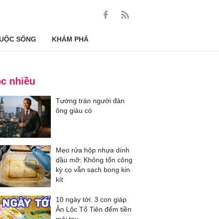
UỘC SỐNG
KHÁM PHÁ
c nhiều
Tướng trán người đàn
ông giàu có
Mẹo rửa hộp nhựa dính
dầu mỡ: Không tốn công
kỳ cọ vẫn sạch bong kin
kít
10 ngày tới: 3 con giáp
Ăn Lộc Tổ Tiên đếm tiền