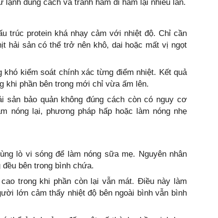
 lạnh đúng cách và tránh hâm đi hâm lại nhiều lần.
 trúc protein khá nhạy cảm với nhiệt độ. Chỉ cần
hịt hải sản có thể trở nên khô, dai hoặc mất vị ngọt
 khó kiểm soát chính xác từng điểm nhiệt. Kết quả
ong khi phần bên trong mới chỉ vừa ấm lên.
ải sản bảo quản không đúng cách còn có nguy cơ
àm nóng lại, phương pháp hấp hoặc làm nóng nhẹ
dùng lò vi sóng để làm nóng sữa mẹ. Nguyên nhân
 đều bên trong bình chứa.
 cao trong khi phần còn lại vẫn mát. Điều này làm
ười lớn cảm thấy nhiệt độ bên ngoài bình vẫn bình