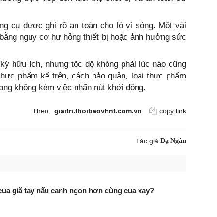
ng cụ được ghi rõ an toàn cho lò vi sóng. Một vài
i bằng nguy cơ hư hỏng thiết bị hoặc ảnh hưởng sức
 kỳ hữu ích, nhưng tốc độ không phải lúc nào cũng
thực phẩm kể trên, cách bảo quản, loại thực phẩm
rọng không kém việc nhấn nút khởi động.
Theo:
giaitri.thoibaovhnt.com.vn
copy link
Tác giả:
Dạ Ngân
cua giã tay nấu canh ngon hơn dùng cua xay?