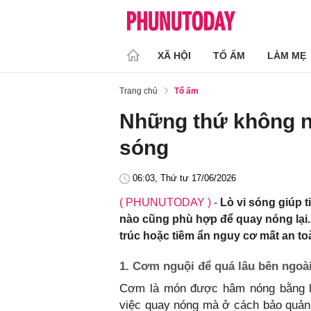
XÃ HỘI
TỔ ẤM
LÀM MẸ
Trang chủ
Tổ ấm
Những thứ không n
sóng
06:03, Thứ tư 17/06/2026
( PHUNUTODAY )
-
Lò vi sóng giúp 
nào cũng phù hợp để quay nóng lại.
trúc hoặc tiềm ẩn nguy cơ mất an to
1. Cơm nguội để quá lâu bên ngoà
Cơm là món được hâm nóng bằng lò
việc quay nóng mà ở cách bảo quản