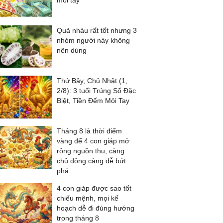
mỏi tay
Quả nhàu rất tốt nhưng 3
nhóm người này không
nên dùng
Thứ Bảy, Chủ Nhật (1,
2/8): 3 tuổi Trúng Số Đặc
Biệt, Tiền Đếm Mỏi Tay
Tháng 8 là thời điểm
vàng để 4 con giáp mở
rộng nguồn thu, càng
chủ động càng dễ bứt
phá
4 con giáp được sao tốt
chiếu mệnh, mọi kế
hoạch dễ đi đúng hướng
trong tháng 8