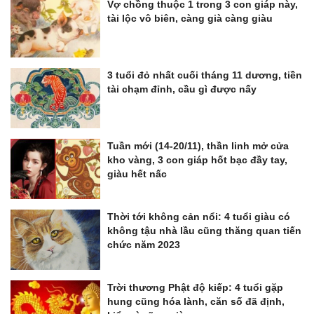
Vợ chồng thuộc 1 trong 3 con giáp này,
tài lộc vô biên, càng già càng giàu
3 tuổi đỏ nhất cuối tháng 11 dương, tiền
tài chạm đỉnh, cầu gì được nấy
Tuần mới (14-20/11), thần linh mở cửa
kho vàng, 3 con giáp hốt bạc đầy tay,
giàu hết nấc
Thời tới không cản nổi: 4 tuổi giàu có
không tậu nhà lầu cũng thăng quan tiến
chức năm 2023
Trời thương Phật độ kiếp: 4 tuổi gặp
hung cũng hóa lành, căn số đã định,