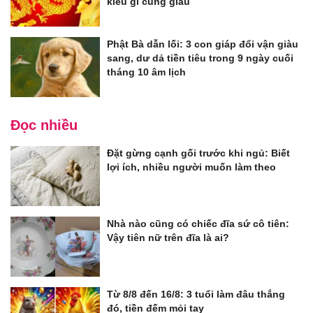
kiểu gì cũng giàu
Phật Bà dẫn lối: 3 con giáp đổi vận giàu
sang, dư dả tiền tiêu trong 9 ngày cuối
tháng 10 âm lịch
Đọc nhiều
Đặt gừng cạnh gối trước khi ngủ: Biết
lợi ích, nhiều người muốn làm theo
Nhà nào cũng có chiếc đĩa sứ cô tiên:
Vậy tiên nữ trên đĩa là ai?
Từ 8/8 đến 16/8: 3 tuổi làm đâu thắng
đó, tiền đếm mỏi tay