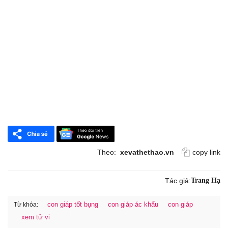
Theo:
xevathethao.vn
copy link
Tác giả:
Trang Hạ
con giáp tốt bụng
con giáp ác khẩu
con giáp
Từ khóa:
xem tử vi