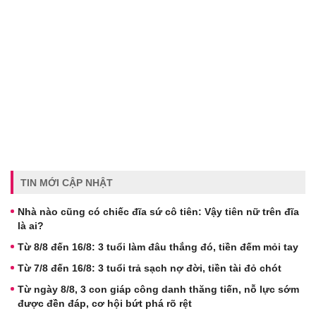
TIN MỚI CẬP NHẬT
Nhà nào cũng có chiếc đĩa sứ cô tiên: Vậy tiên nữ trên đĩa
là ai?
Từ 8/8 đến 16/8: 3 tuổi làm đâu thắng đó, tiền đếm mỏi tay
Từ 7/8 đến 16/8: 3 tuổi trả sạch nợ đời, tiền tài đỏ chót
Từ ngày 8/8, 3 con giáp công danh thăng tiến, nỗ lực sớm
được đền đáp, cơ hội bứt phá rõ rệt