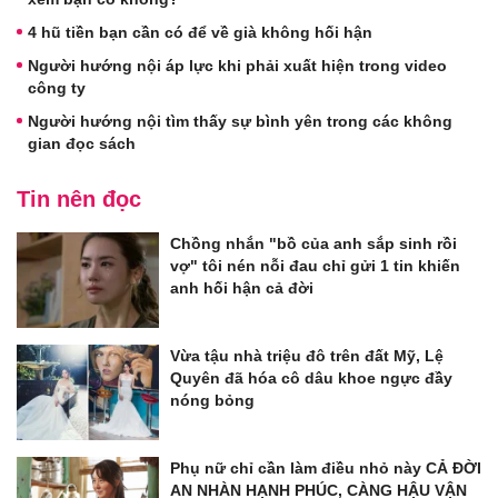
4 hũ tiền bạn cần có để về già không hối hận
Người hướng nội áp lực khi phải xuất hiện trong video
công ty
Người hướng nội tìm thấy sự bình yên trong các không
gian đọc sách
Tin nên đọc
Chồng nhắn "bồ của anh sắp sinh rồi
vợ" tôi nén nỗi đau chỉ gửi 1 tin khiến
anh hối hận cả đời
Vừa tậu nhà triệu đô trên đất Mỹ, Lệ
Quyên đã hóa cô dâu khoe ngực đầy
nóng bỏng
Phụ nữ chỉ cần làm điều nhỏ này CẢ ĐỜI
AN NHÀN HẠNH PHÚC, CÀNG HẬU VẬN