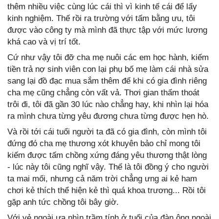
thêm nhiều việc cùng lúc cái thì vì kinh tế cái để lấy
kinh nghiệm. Thế rồi ra trường với tấm bằng ưu, tôi
được vào công ty mà mình đã thực tập với mức lương
khá cao và vị trí tốt.
Cứ như vậy tôi đỡ cha mẹ nuôi các em học hành, kiếm
tiền trả nợ sinh viên con lại phụ bố mẹ làm cái nhà sửa
sang lại đồ đạc mua sắm thêm để khi có gia đình riêng
cha mẹ cũng chẳng còn vất vả. Thơi gian thấm thoát
trôi đi, tôi đã gần 30 lúc nào chẳng hay, khi nhìn lại hóa
ra mình chưa từng yêu đương chưa từng được hẹn hò.
Và rồi tới cái tuổi người ta đã có gia đình, còn mình tôi
đứng đó cha mẹ thương xót khuyên bảo chỉ mong tôi
kiếm được tấm chồng xứng đáng yêu thương thật lòng
- lúc này tôi cũng nghĩ vậy. Thế là tôi đồng ý cho người
ta mai mối, nhưng cả năm trời chẳng ưng ai kẻ ham
chơi kẻ thích thể hiện kẻ thì quá khoa trương... Rồi tôi
gặp anh tức chồng tôi bây giờ.
Với vẻ ngoài ưa nhìn trầm tính ở tuổi của đàn ông ngoài