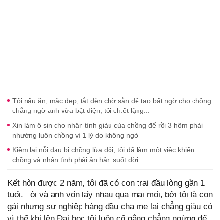
Tôi nấu ăn, mặc đẹp, tắt đèn chờ sẵn để tạo bất ngờ cho chồng
chẳng ngờ anh vừa bật điện, tôi ch.ết lặng...
Xin làm ô sin cho nhân tình giàu của chồng để rồi 3 hôm phải
nhường luôn chồng vì 1 lý do không ngờ
Kiềm lại nỗi đau bị chồng lừa dối, tôi đã làm một việc khiến
chồng và nhân tình phải ân hận suốt đời
Kết hôn được 2 năm, tôi đã có con trai đầu lòng gần 1
tuổi. Tôi và anh vốn lấy nhau qua mai mối, bởi tôi là con
gái nhưng sự nghiệp hàng đầu cha mẹ lại chẳng giàu có
vì thế khi lên Đại học tôi luôn cố gắng chẳng ngừng để