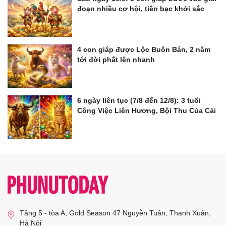
đoạn nhiều cơ hội, tiền bạc khởi sắc
4 con giáp được Lộc Buôn Bán, 2 năm
tới đời phất lên nhanh
6 ngày liên tục (7/8 đến 12/8): 3 tuổi
Công Việc Liên Hương, Bội Thu Của Cải
Tầng 5 - tòa A, Gold Season 47 Nguyễn Tuân, Thanh Xuân,
Hà Nội