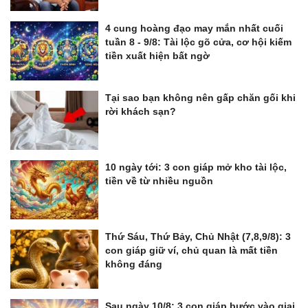
4 cung hoàng đạo may mắn nhất cuối
tuần 8 - 9/8: Tài lộc gõ cửa, cơ hội kiếm
tiền xuất hiện bất ngờ
Tại sao bạn không nên gấp chăn gối khi
rời khách sạn?
10 ngày tới: 3 con giáp mở kho tài lộc,
tiền về từ nhiều nguồn
Thứ Sáu, Thứ Bảy, Chủ Nhật (7,8,9/8): 3
con giáp giữ ví, chủ quan là mất tiền
không đáng
Sau ngày 10/8: 3 con giáp bước vào giai