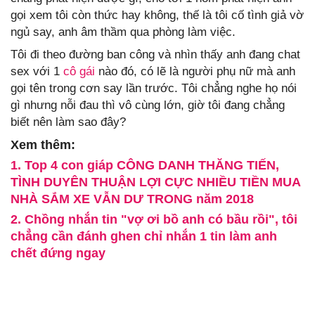
gọi xem tôi còn thức hay không, thế là tôi cố tình giả vờ
ngủ say, anh âm thầm qua phòng làm việc.
Tôi đi theo đường ban công và nhìn thấy anh đang chat
sex với 1
cô gái
nào đó, có lẽ là người phụ nữ mà anh
gọi tên trong cơn say lần trước. Tôi chẳng nghe họ nói
gì nhưng nỗi đau thì vô cùng lớn, giờ tôi đang chẳng
biết nên làm sao đây?
Xem thêm:
1. Top 4 con giáp CÔNG DANH THĂNG TIẾN,
TÌNH DUYÊN THUẬN LỢI CỰC NHIỀU TIỀN MUA
NHÀ SẮM XE VẪN DƯ TRONG năm 2018
2. Chồng nhắn tin "vợ ơi bồ anh có bầu rồi", tôi
chẳng cần đánh ghen chỉ nhắn 1 tin làm anh
chết đứng ngay