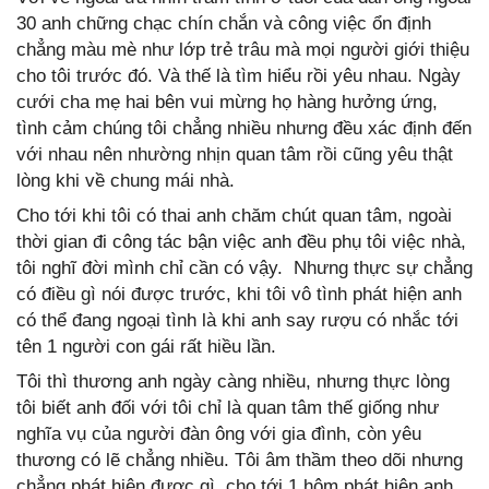
30 anh chững chạc chín chắn và công việc ổn định
chẳng màu mè như lớp trẻ trâu mà mọi người giới thiệu
cho tôi trước đó. Và thế là tìm hiểu rồi yêu nhau. Ngày
cưới cha mẹ hai bên vui mừng họ hàng hưởng ứng,
tình cảm chúng tôi chẳng nhiều nhưng đều xác định đến
với nhau nên nhường nhịn quan tâm rồi cũng yêu thật
lòng khi về chung mái nhà.
Cho tới khi tôi có thai anh chăm chút quan tâm, ngoài
thời gian đi công tác bận việc anh đều phụ tôi việc nhà,
tôi nghĩ đời mình chỉ cần có vậy. Nhưng thực sự chẳng
có điều gì nói được trước, khi tôi vô tình phát hiện anh
có thể đang ngoại tình là khi anh say rượu có nhắc tới
tên 1 người con gái rất hiều lần.
Tôi thì thương anh ngày càng nhiều, nhưng thực lòng
tôi biết anh đối với tôi chỉ là quan tâm thế giống như
nghĩa vụ của người đàn ông với gia đình, còn yêu
thương có lẽ chẳng nhiều. Tôi âm thầm theo dõi nhưng
chẳng phát hiện được gì, cho tới 1 hôm phát hiện anh