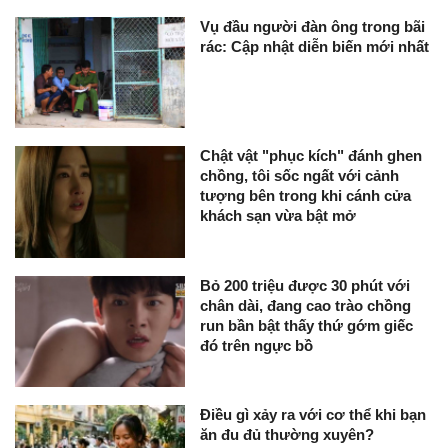
Vụ đầu người đàn ông trong bãi
rác: Cập nhật diễn biến mới nhất
Chật vật "phục kích" đánh ghen
chồng, tôi sốc ngất với cảnh
tượng bên trong khi cánh cửa
khách sạn vừa bật mở
Bỏ 200 triệu được 30 phút với
chân dài, đang cao trào chồng
run bần bật thấy thứ gớm giếc
đó trên ngực bồ
Điều gì xảy ra với cơ thể khi bạn
ăn đu đủ thường xuyên?