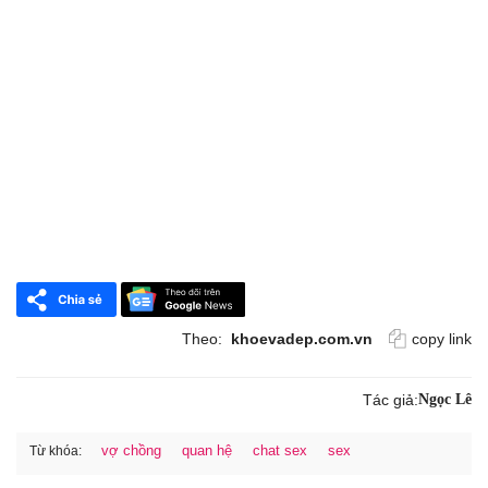
Theo:
khoevadep.com.vn
copy link
Tác giả:
Ngọc Lê
vợ chồng
quan hệ
chat sex
sex
Từ khóa: