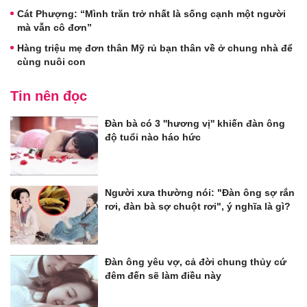
Cát Phượng: “Mình trăn trở nhất là sống cạnh một người
mà vẫn cô đơn”
Hàng triệu mẹ đơn thân Mỹ rủ bạn thân về ở chung nhà để
cùng nuôi con
Tin nên đọc
Đàn bà có 3 ''hương vị'' khiến đàn ông
độ tuổi nào háo hức
Người xưa thường nói: "Đàn ông sợ rắn
rơi, đàn bà sợ chuột rơi", ý nghĩa là gì?
Đàn ông yêu vợ, cả đời chung thủy cứ
đêm đến sẽ làm điều này