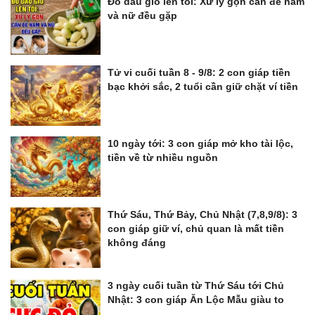
Đổ dầu gió lên tỏi: Xử lý gọn cấn đề nam
và nữ đều gặp
Tử vi cuối tuần 8 - 9/8: 2 con giáp tiền
bạc khởi sắc, 2 tuổi cần giữ chặt ví tiền
10 ngày tới: 3 con giáp mở kho tài lộc,
tiền về từ nhiều nguồn
Thứ Sáu, Thứ Bảy, Chủ Nhật (7,8,9/8): 3
con giáp giữ ví, chủ quan là mất tiền
không đáng
3 ngày cuối tuần từ Thứ Sáu tới Chủ
Nhật: 3 con giáp Ăn Lộc Mẫu giàu to