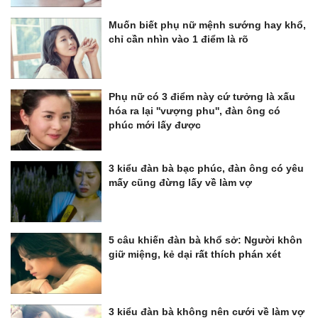
Muốn biết phụ nữ mệnh sướng hay khổ,
chỉ cần nhìn vào 1 điểm là rõ
Phụ nữ có 3 điểm này cứ tưởng là xấu
hóa ra lại ''vượng phu'', đàn ông có
phúc mới lấy được
3 kiểu đàn bà bạc phúc, đàn ông có yêu
mấy cũng đừng lấy về làm vợ
5 câu khiến đàn bà khổ sở: Người khôn
giữ miệng, kẻ dại rất thích phán xét
3 kiểu đàn bà không nên cưới về làm vợ