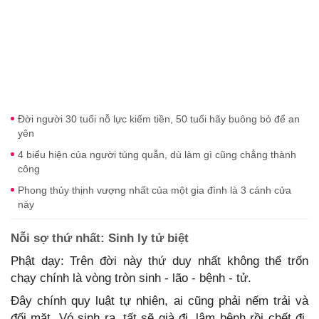
Đời người 30 tuổi nỗ lực kiếm tiền, 50 tuổi hãy buông bỏ để an
yên
4 biểu hiện của người túng quẫn, dù làm gì cũng chẳng thành
công
Phong thủy thịnh vượng nhất của một gia đình là 3 cánh cửa
này
Nỗi sợ thứ nhất: Sinh ly tử biệt
Phật dạy: Trên đời này thứ duy nhất không thể trốn
chạy chính là vòng tròn sinh - lão - bệnh - tử.
Đây chính quy luật tự nhiên, ai cũng phải nếm trải và
đối mặt. Vó sinh ra, tất sẽ già đi, lâm bệnh rồi chết đi.