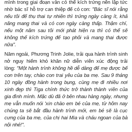
mình trong giai đoạn vẫn có thể kích trứng nên lập tức
nhờ bác sĩ hỗ trợ can thiệp để có con:
"Bác sĩ nói rằng
nếu tôi để thụ thai tự nhiên thì trứng ngày càng ít, khả
năng mang thai và có con ngày càng thấp. Thậm chí,
nếu một năm sau tôi mới phát hiện ra thì có thể sẽ
không thể kích trứng để tạo phôi và mang thai được
nữa".
Năm ngoái, Phương Trinh Jolie, trải qua hành trình sinh
nở nguy hiểm khó khăn nữ diễn viên xúc động trải
lòng:
"Một hành trình không hề dễ dàng để mẹ được bế
con trên tay, chào con trai yêu của ba mẹ. Sau 9 tháng
10 ngày đồng hành trong bụng, cùng mẹ đi nhiều nơi
xinh đẹp thì Tiga chính thức trở thành thành viên của
gia đình mình. Mặc dù đã ở bên nhau hàng ngày, nhưng
mẹ vẫn muốn nói 'xin chào em bé của mẹ, từ hôm nay
chúng ta sẽ bắt đầu hành trình mới, em bé sẽ là cục
cưng của ba mẹ, của chị hai Mia và cháu ngoan của bà
nội nhé!".