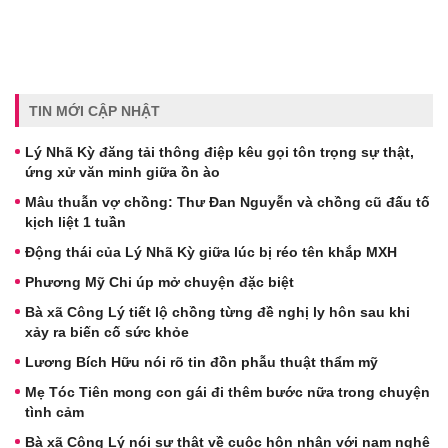
TIN MỚI CẬP NHẬT
Lý Nhã Kỳ đăng tải thông điệp kêu gọi tôn trọng sự thật,
ứng xử văn minh giữa ồn ào
Mâu thuẫn vợ chồng: Thư Đan Nguyễn và chồng cũ đấu tố
kịch liệt 1 tuần
Động thái của Lý Nhã Kỳ giữa lúc bị réo tên khắp MXH
Phương Mỹ Chi úp mở chuyện đặc biệt
Bà xã Công Lý tiết lộ chồng từng đề nghị ly hôn sau khi
xảy ra biến cố sức khỏe
Lương Bích Hữu nói rõ tin đồn phẫu thuật thẩm mỹ
Mẹ Tóc Tiên mong con gái đi thêm bước nữa trong chuyện
tình cảm
Bà xã Công Lý nói sự thật về cuộc hôn nhân với nam nghệ