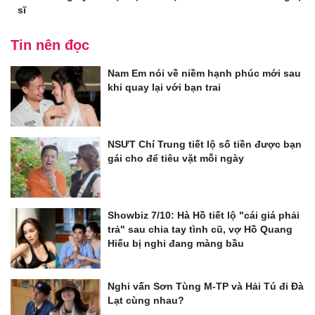
sĩ
Tin nên đọc
Nam Em nói về niềm hạnh phúc mới sau
khi quay lại với bạn trai
NSƯT Chí Trung tiết lộ số tiền được bạn
gái cho để tiêu vặt mỗi ngày
Showbiz 7/10: Hà Hồ tiết lộ "cái giá phải
trả" sau chia tay tình cũ, vợ Hồ Quang
Hiếu bị nghi đang màng bầu
Nghi vấn Sơn Tùng M-TP và Hải Tú đi Đà
Lạt cùng nhau?