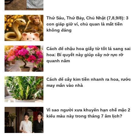
Thứ Sáu, Thứ Bảy, Chủ Nhật (7,8,9/8): 3
con giáp giữ ví, chủ quan là mất tiền
không đáng
Cách để chậu hoa giấy từ tốt lá sang sai
hoa: Bí quyết này giúp cây nở rực rỡ
quanh năm
Cách để cây kim tiền nhanh ra hoa, rước
may mắn vào nhà
Vì sao người xưa khuyên hạn chế mặc 2
kiểu màu này trong tháng 7 âm lịch?