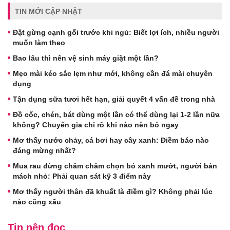
TIN MỚI CẬP NHẬT
Đặt gừng cạnh gối trước khi ngủ: Biết lợi ích, nhiều người
muốn làm theo
Bao lâu thì nên vệ sinh máy giặt một lần?
Mẹo mài kéo sắc lẹm như mới, không cần đá mài chuyên
dụng
Tận dụng sữa tươi hết hạn, giải quyết 4 vấn đề trong nhà
Đồ cốc, chén, bát dùng một lần có thể dùng lại 1-2 lần nữa
không? Chuyên gia chỉ rõ khi nào nên bỏ ngay
Mơ thấy nước chảy, cá bơi hay cây xanh: Điềm báo nào
đáng mừng nhất?
Mua rau đừng chăm chăm chọn bó xanh mướt, người bán
mách nhỏ: Phải quan sát kỹ 3 điểm này
Mơ thấy người thân đã khuất là điềm gì? Không phải lúc
nào cũng xấu
Tin nên đọc