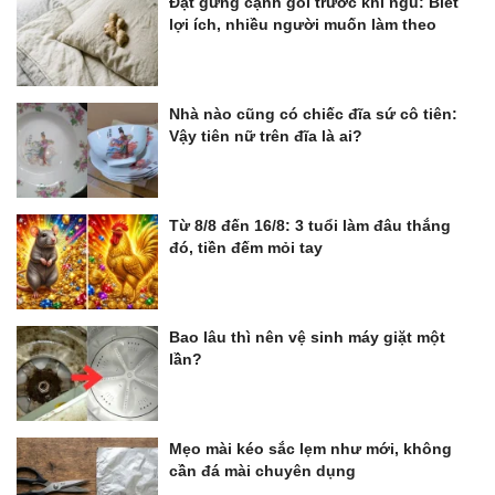
Đặt gừng cạnh gối trước khi ngủ: Biết
lợi ích, nhiều người muốn làm theo
Nhà nào cũng có chiếc đĩa sứ cô tiên:
Vậy tiên nữ trên đĩa là ai?
Từ 8/8 đến 16/8: 3 tuổi làm đâu thắng
đó, tiền đếm mỏi tay
Bao lâu thì nên vệ sinh máy giặt một
lần?
Mẹo mài kéo sắc lẹm như mới, không
cần đá mài chuyên dụng