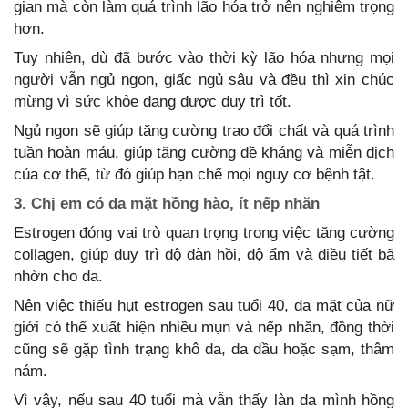
gian mà còn làm quá trình lão hóa trở nên nghiêm trọng
hơn.
Tuy nhiên, dù đã bước vào thời kỳ lão hóa nhưng mọi
người vẫn ngủ ngon, giấc ngủ sâu và đều thì xin chúc
mừng vì sức khỏe đang được duy trì tốt.
Ngủ ngon sẽ giúp tăng cường trao đổi chất và quá trình
tuần hoàn máu, giúp tăng cường đề kháng và miễn dịch
của cơ thể, từ đó giúp hạn chế mọi nguy cơ bệnh tật.
3. Chị em có da mặt hồng hào, ít nếp nhăn
Estrogen đóng vai trò quan trọng trong việc tăng cường
collagen, giúp duy trì độ đàn hồi, độ ẩm và điều tiết bã
nhờn cho da.
Nên việc thiếu hụt estrogen sau tuổi 40, da mặt của nữ
giới có thể xuất hiện nhiều mụn và nếp nhăn, đồng thời
cũng sẽ gặp tình trạng khô da, da dầu hoặc sạm, thâm
nám.
Vì vậy, nếu sau 40 tuổi mà vẫn thấy làn da mình hồng