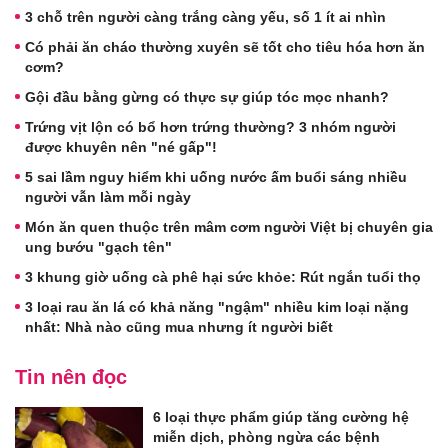
3 chỗ trên người càng trắng càng yếu, số 1 ít ai nhìn
Có phải ăn cháo thường xuyên sẽ tốt cho tiêu hóa hơn ăn
cơm?
Gội đầu bằng gừng có thực sự giúp tóc mọc nhanh?
Trứng vịt lộn có bổ hơn trứng thường? 3 nhóm người
được khuyên nên "né gấp"!
5 sai lầm nguy hiểm khi uống nước ấm buổi sáng nhiều
người vẫn làm mỗi ngày
Món ăn quen thuộc trên mâm cơm người Việt bị chuyên gia
ung bướu "gạch tên"
3 khung giờ uống cà phê hại sức khỏe: Rút ngắn tuổi thọ
3 loại rau ăn lá có khả năng "ngậm" nhiều kim loại nặng
nhất: Nhà nào cũng mua nhưng ít người biết
Tin nên đọc
6 loại thực phẩm giúp tăng cường hệ
miễn dịch, phòng ngừa các bệnh