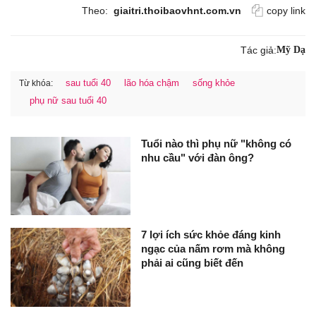
Theo:
giaitri.thoibaovhnt.com.vn
copy link
Tác giả:
Mỹ Dạ
sau tuổi 40
lão hóa chậm
sống khỏe
Từ khóa:
phụ nữ sau tuổi 40
Tuổi nào thì phụ nữ "không có
nhu cầu" với đàn ông?
7 lợi ích sức khỏe đáng kinh
ngạc của nấm rơm mà không
phải ai cũng biết đến