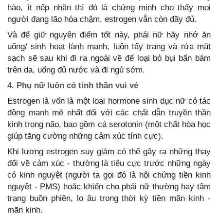
hào, ít nếp nhăn thì đó là chứng minh cho thấy mọi
người đang lão hóa chậm, estrogen vẫn còn đầy đủ.
Và để giữ nguyên điểm tốt này, phái nữ hãy nhớ ăn
uống/ sinh hoạt lành mạnh, luôn tẩy trang và rửa mặt
sạch sẽ sau khi đi ra ngoài về để loại bỏ bụi bẩn bám
trên da, uống đủ nước và đi ngủ sớm.
4. Phụ nữ luôn có tinh thần vui vẻ
Estrogen là vốn là một loại hormone sinh dục nữ có tác
động mạnh mẽ nhất đối với các chất dẫn truyền thần
kinh trong não, bao gồm cả serotonin (một chất hóa học
giúp tăng cường những cảm xúc tính cực).
Khi lượng estrogen suy giảm có thể gây ra những thay
đổi về cảm xúc - thường là tiêu cực trước những ngày
có kinh nguyệt (người ta gọi đó là hội chứng tiền kinh
nguyệt - PMS) hoặc khiến cho phái nữ thường hay tâm
trạng buồn phiền, lo âu trong thời kỳ tiền mãn kinh -
mãn kinh.