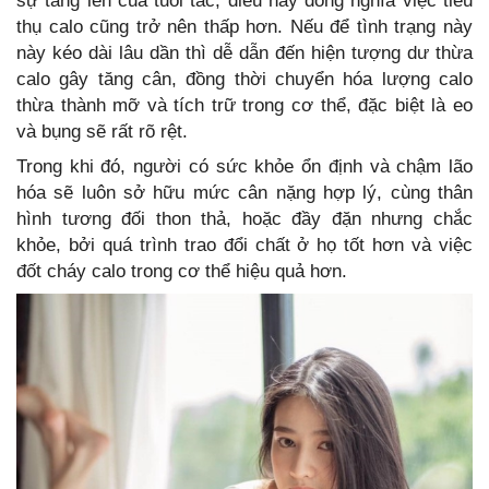
sự tăng lên của tuổi tác, điều này đồng nghĩa việc tiêu
thụ calo cũng trở nên thấp hơn. Nếu để tình trạng này
này kéo dài lâu dần thì dễ dẫn đến hiện tượng dư thừa
calo gây tăng cân, đồng thời chuyển hóa lượng calo
thừa thành mỡ và tích trữ trong cơ thể, đặc biệt là eo
và bụng sẽ rất rõ rệt.
Trong khi đó, người có sức khỏe ổn định và chậm lão
hóa sẽ luôn sở hữu mức cân nặng hợp lý, cùng thân
hình tương đối thon thả, hoặc đầy đặn nhưng chắc
khỏe, bởi quá trình trao đổi chất ở họ tốt hơn và việc
đốt cháy calo trong cơ thể hiệu quả hơn.