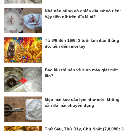
Nhà nào cũng có chiếc đĩa sứ cô tiên:
Vậy tiên nữ trên đĩa là ai?
Từ 8/8 đến 16/8: 3 tuổi làm đâu thắng
đó, tiền đếm mỏi tay
Bao lâu thì nên vệ sinh máy giặt một
lần?
Mẹo mài kéo sắc lẹm như mới, không
cần đá mài chuyên dụng
Thứ Sáu, Thứ Bảy, Chủ Nhật (7,8,9/8): 3