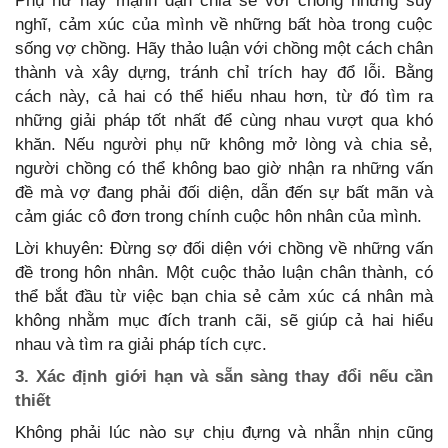
Phụ nữ hãy mạnh dạn chia sẻ với chồng những suy
nghĩ, cảm xúc của mình về những bất hòa trong cuộc
sống vợ chồng. Hãy thảo luận với chồng một cách chân
thành và xây dựng, tránh chỉ trích hay đổ lỗi. Bằng
cách này, cả hai có thể hiểu nhau hơn, từ đó tìm ra
những giải pháp tốt nhất để cùng nhau vượt qua khó
khăn. Nếu người phụ nữ không mở lòng và chia sẻ,
người chồng có thể không bao giờ nhận ra những vấn
đề mà vợ đang phải đối diện, dẫn đến sự bất mãn và
cảm giác cô đơn trong chính cuộc hôn nhân của mình.
Lời khuyên: Đừng sợ đối diện với chồng về những vấn
đề trong hôn nhân. Một cuộc thảo luận chân thành, có
thể bắt đầu từ việc bạn chia sẻ cảm xúc cá nhân mà
không nhằm mục đích tranh cãi, sẽ giúp cả hai hiểu
nhau và tìm ra giải pháp tích cực.
3. Xác định giới hạn và sẵn sàng thay đổi nếu cần
thiết
Không phải lúc nào sự chịu đựng và nhẫn nhịn cũng