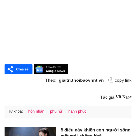
Theo:
giaitri.thoibaovhnt.vn
copy link
Tác giả:
Vũ Ngọc
hôn nhân
phụ nữ
hạnh phúc
Từ khóa:
5 điều này khiến con người sống
mệt mỏi, thống khổ