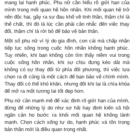
mang lại hạnh phúc. Phụ nữ cần hiểu rõ giới hạn của
mình trong mối quan hệ hôn nhân. Khi mối quan hệ trở
nên độc hại, gây ra sự đau khổ về tinh thần, thậm chí là
thể chất, thì đó là lúc cần phải cân nhắc đến việc thay
đổi, thậm chí là rời bỏ để bảo vệ bản thân.
Một số phụ nữ vì lý do gia đình, con cái mà chấp nhận
tiếp tục sống trong cuộc hôn nhân không hạnh phúc.
Tuy nhiên, khi bạn không còn tìm thấy niềm vui trong
cuộc sống hôn nhân, khi sự chịu đựng kéo dài mà
không có sự thay đổi từ phía đối phương, thì việc lựa
chọn ra đi cũng là một cách để bạn bảo vệ chính mình.
Thay đổi có thể khó khăn, nhưng đôi khi lại là chìa khóa
để mở ra một tương lai tốt đẹp hơn.
Phụ nữ cần mạnh mẽ để xác định rõ giới hạn của mình,
đừng để những lý do như sợ hãi hay định kiến xã hội
ngăn cản họ bước ra khỏi mối quan hệ không lành
mạnh. Chọn cách sống tự do, hạnh phúc và tôn trọng
bản thân mới là điều quan trọng nhất.