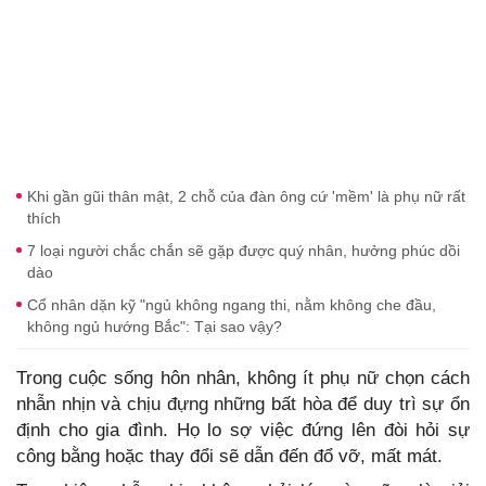
Khi gần gũi thân mật, 2 chỗ của đàn ông cứ 'mềm' là phụ nữ rất
thích
7 loại người chắc chắn sẽ gặp được quý nhân, hưởng phúc dồi
dào
Cổ nhân dặn kỹ "ngủ không ngang thi, nằm không che đầu,
không ngủ hướng Bắc": Tại sao vậy?
Trong cuộc sống hôn nhân, không ít phụ nữ chọn cách
nhẫn nhịn và chịu đựng những bất hòa để duy trì sự ổn
định cho gia đình. Họ lo sợ việc đứng lên đòi hỏi sự
công bằng hoặc thay đổi sẽ dẫn đến đổ vỡ, mất mát.