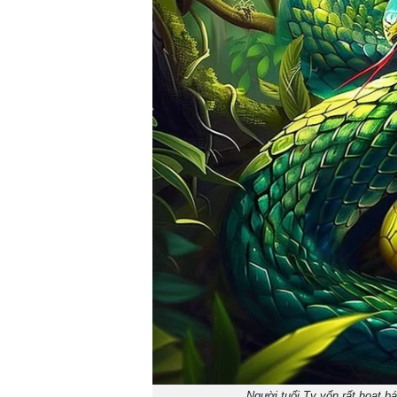
Người tuổi Tỵ vốn rất hoạt b