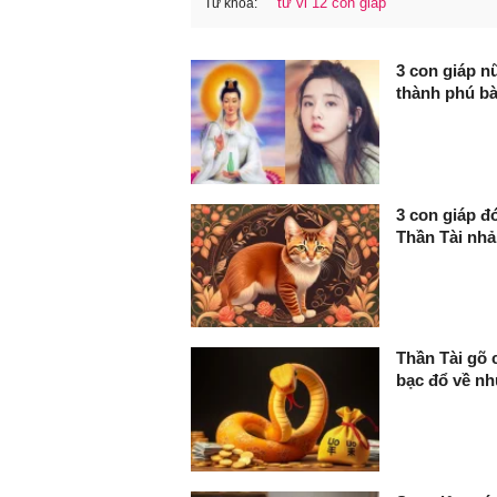
tử vi 12 con giáp
Từ khóa:
FaceBook
3 con giáp nữ
thành phú b
3 con giáp đ
Thần Tài nhả 
Thần Tài gõ c
bạc đổ về nh