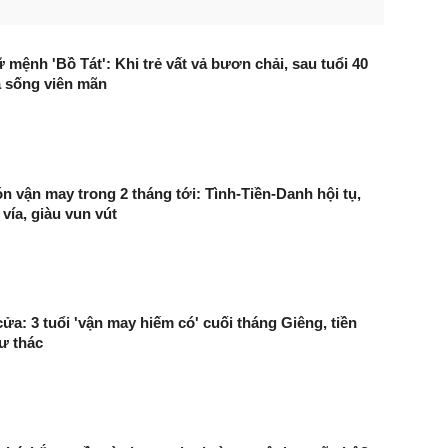
 mệnh 'Bồ Tát': Khi trẻ vất vả bươn chải, sau tuổi 40
à sống viên mãn
ón vận may trong 2 tháng tới: Tình-Tiền-Danh hội tụ,
vía, giàu vun vút
ửa: 3 tuổi 'vận may hiếm có' cuối tháng Giêng, tiền
ư thác