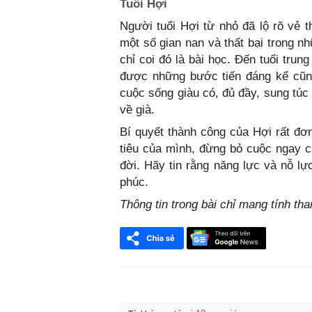
Tuổi Hợi
Người tuổi Hợi từ nhỏ đã lộ rõ vẻ t
một số gian nan và thất bại trong n
chỉ coi đó là bài học. Đến tuổi tru
được những bước tiến đáng kể cũng
cuộc sống giàu có, đủ đầy, sung tú
về già.
Bí quyết thành công của Hợi rất đơ
tiêu của mình, đừng bỏ cuộc ngay c
đời. Hãy tin rằng năng lực và nỗ l
phúc.
Thông tin trong bài chỉ mang tính th