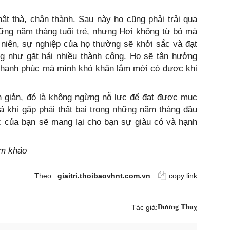
hật thà, chân thành. Sau này họ cũng phải trải qua
hững năm tháng tuổi trẻ, nhưng Hợi không từ bỏ mà
ng niên, sự nghiệp của họ thường sẽ khởi sắc và đạt
 như gặt hái nhiều thành công. Họ sẽ tận hưởng
c hạnh phúc mà mình khó khăn lắm mới có được khi
n giản, đó là không ngừng nỗ lực để đạt được mục
ả khi gặp phải thất bại trong những năm tháng đầu
ực của bạn sẽ mang lại cho bạn sự giàu có và hạnh
am khảo
Theo:
giaitri.thoibaovhnt.com.vn
copy link
Tác giả:
Dương Thuỵ