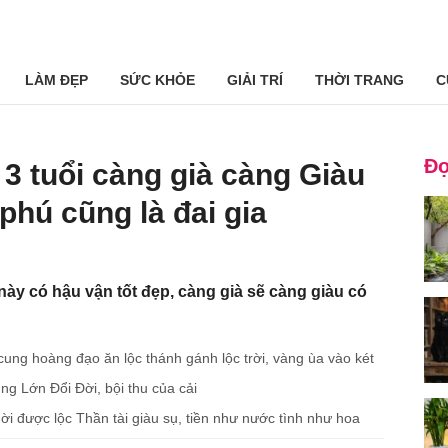
LÀM ĐẸP
SỨC KHỎE
GIẢI TRÍ
THỜI TRANG
C
Đọ
3 tuổi càng già càng Giàu
phú cũng là đai gia
ày có hậu vận tốt đẹp, càng già sẽ càng giàu có
ng hoàng đạo ăn lộc thánh gánh lộc trời, vàng ùa vào két
ng Lớn Đổi Đời, bội thu của cải
ời được lộc Thần tài giàu sụ, tiền như nước tình như hoa