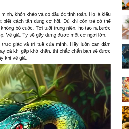
g minh, khôn khéo và có đầu óc tính toán. Họ là kiểu
ất biết cách tận dụng cơ hội. Dù khi còn trẻ có thể
 không bỏ cuộc. Tới tuổi trung niên, họ tạo ra bước
ệp. Về già, Tỵ sẽ gây dựng được một cơ ngơi lớn.
 trực giác và trí tuệ của mình. Hãy luôn can đảm
ay cả khi gặp khó khăn, thì chắc chắn bạn sẽ được
 khi về già.