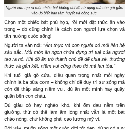
Người xưa tạo ra một chiếc bát không chỉ để sử dụng mà còn gửi gắm
vào đó biết bao tâm huyết và công sức.
Chọn một chiếc bát phù hợp, rồi mới đặt thức ăn vào
trong – đó cũng chính là cách con người lựa chọn và
tận hưởng cuộc sống!
Người ta vẫn nói:
"Ẩm thực và con người có mối liên hệ
sâu sắc. Mỗi món ăn ngon chứa đựng trí tuệ của người
tạo ra nó. Khi đồ ăn trở thành chủ đề để chia sẻ, thưởng
thức và gắn kết, niềm vui cũng theo đó mà lan tỏa.”
Khi tuổi già gõ cửa, điều quan trọng nhất mỗi ngày
chính là ba bữa cơm – không chỉ để duy trì sự sống mà
còn để thắp sáng niềm vui, dù ăn một mình hay quây
quần bên con cháu.
Dù giàu có hay nghèo khó, khi ốm đau nằm trên
giường, thứ có thể làm ấm lòng nhất vẫn là một bát
cháo nóng, chứ không phải cao lương mỹ vị.
Bởi vậy, muốn sống một cuộc đời tốt đẹp, đừng có suy