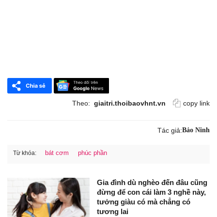
Theo:
giaitri.thoibaovhnt.vn
copy link
Tác giả:
Bảo Ninh
bát cơm
phúc phần
Từ khóa:
Gia đình dù nghèo đến đâu cũng
đừng để con cái làm 3 nghề này,
tưởng giàu có mà chẳng có
tương lai