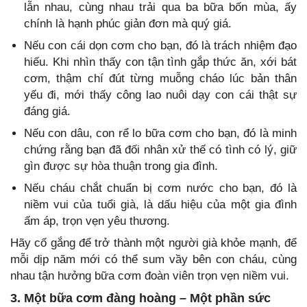
lẫn nhau, cùng nhau trải qua ba bữa bốn mùa, ấy
chính là hạnh phúc giản đơn mà quý giá.
Nếu con cái dọn cơm cho bạn, đó là trách nhiệm đạo
hiếu. Khi nhìn thấy con tận tình gắp thức ăn, xới bát
cơm, thậm chí đút từng muỗng cháo lúc bản thân
yếu đi, mới thấy công lao nuôi dạy con cái thật sự
đáng giá.
Nếu con dâu, con rể lo bữa cơm cho bạn, đó là minh
chứng rằng bạn đã đối nhân xử thế có tình có lý, giữ
gìn được sự hòa thuận trong gia đình.
Nếu cháu chắt chuẩn bị cơm nước cho bạn, đó là
niềm vui của tuổi già, là dấu hiệu của một gia đình
ấm áp, trọn vẹn yêu thương.
Hãy cố gắng để trở thành một người già khỏe mạnh, để
mỗi dịp năm mới có thể sum vầy bên con cháu, cùng
nhau tận hưởng bữa cơm đoàn viên trọn vẹn niềm vui.
3. Một bữa cơm đàng hoàng – Một phần sức