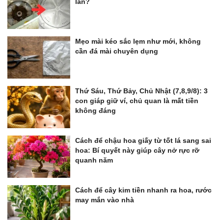
lần?
Mẹo mài kéo sắc lẹm như mới, không
cần đá mài chuyên dụng
Thứ Sáu, Thứ Bảy, Chủ Nhật (7,8,9/8): 3
con giáp giữ ví, chủ quan là mất tiền
không đáng
Cách để chậu hoa giấy từ tốt lá sang sai
hoa: Bí quyết này giúp cây nở rực rỡ
quanh năm
Cách để cây kim tiền nhanh ra hoa, rước
may mắn vào nhà