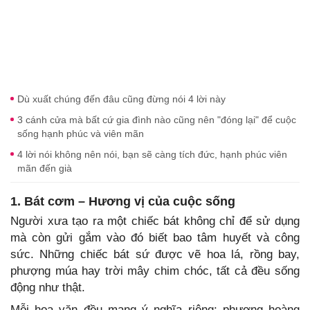
Dù xuất chúng đến đâu cũng đừng nói 4 lời này
3 cánh cửa mà bất cứ gia đình nào cũng nên "đóng lại" để cuộc
sống hạnh phúc và viên mãn
4 lời nói không nên nói, bạn sẽ càng tích đức, hạnh phúc viên
mãn đến già
1. Bát cơm – Hương vị của cuộc sống
Người xưa tạo ra một chiếc bát không chỉ để sử dụng
mà còn gửi gắm vào đó biết bao tâm huyết và công
sức. Những chiếc bát sứ được vẽ hoa lá, rồng bay,
phượng múa hay trời mây chim chóc, tất cả đều sống
động như thật.
Mỗi hoa văn đều mang ý nghĩa riêng: phượng hoàng