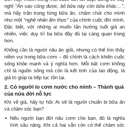
nghĩ
“Ăn sao cũng được, bỏ bữa này còn bữa khác…”
,
mà hãy trân trọng từng bữa ăn, chăm chút cho mình
như một
“nghệ nhân ẩm thực”
của chính cuộc đời mình.
Đặc biệt, với những ai muốn tận hưởng tuổi già an
nhiên, việc duy trì ba bữa đầy đủ lại càng quan trọng
hơn.
Không cần là người nấu ăn giỏi, nhưng có thể tìm thấy
niềm vui trong bữa cơm – đó chính là cách khiến cuộc
sống khỏe mạnh và ý nghĩa hơn. Mỗi bát cơm không
chỉ là nguồn sống mà còn là kết tinh của lao động, là
giá trị giúp ta tiếp tục tồn tại.
2. Có người lo cơm nước cho mình – Thành quả
của nửa đời nỗ lực
Khi về già, hãy tự hỏi: Ai sẽ là người chuẩn bị bữa ăn
và chăm sóc bạn?
Nếu người bạn đời nấu cơm cho bạn, đó là nghĩa
tình sâu nặng. Khi cả hai vẫn còn có thể chăm sóc