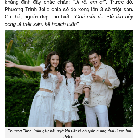
khẳng định đầy chắc chắn:
"Út rồi em ơi"
. Trước đó,
Phương Trinh Jolie chia sẻ đẻ xong lần 3 sẽ triệt sản.
Cụ thể, người đẹp cho biết:
"Quá mệt rồi. Đẻ lần này
xong là triệt sản, kế hoạch luôn".
Phương Trinh Jolie gây bất ngờ khi tiết lộ chuyện mang thai được hai
tháng.