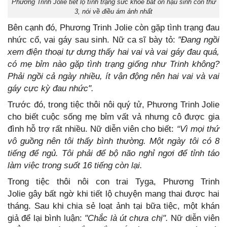
Phương Trinh Jolie tiết lộ tình trạng sức khỏe bất ổn hậu sinh con thứ
3, nói về điều ám ảnh nhất
Bên cạnh đó, Phương Trinh Jolie còn gặp tình trạng đau
nhức cổ, vai gáy sau sinh. Nữ ca sĩ bày tỏ:
"Đang ngồi
xem điện thoại tự dưng thấy hai vai và vai gáy đau quá,
có mẹ bỉm nào gặp tình trạng giống như Trinh không?
Phải ngồi cả ngày nhiều, ít vận động nên hai vai và vai
gáy cực kỳ đau nhức".
Trước đó, trong tiệc thôi nôi quý tử,
Phương Trinh Jolie
cho biết cuộc sống mẹ bỉm vất vả nhưng cô được gia
đình hỗ trợ rất nhiều. Nữ diễn viên cho biết:
“Vì mọi thứ
vô guồng nên tôi thấy bình thường. Một ngày tôi có 8
tiếng để ngủ. Tôi phải để bộ não nghỉ ngơi để tỉnh táo
làm việc trong suốt 16 tiếng còn lại.
Trong tiệc thôi nôi con trai Tyga, Phương Trinh
Jolie gây bất ngờ khi tiết lộ chuyện mang thai được hai
tháng. Sau khi chia sẻ loạt ảnh tại bữa tiệc, một khán
giả để lại bình luận:
"Chắc là út chưa chị".
Nữ diễn viên