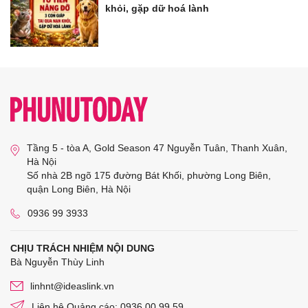
khỏi, gặp dữ hoá lành
Tầng 5 - tòa A, Gold Season 47 Nguyễn Tuân, Thanh Xuân,
Hà Nội
Số nhà 2B ngõ 175 đường Bát Khối, phường Long Biên,
quận Long Biên, Hà Nội
0936 99 3933
CHỊU TRÁCH NHIỆM NỘI DUNG
Bà Nguyễn Thùy Linh
linhnt@ideaslink.vn
Liên hệ Quảng cáo: 0936 00 99 59