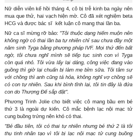
Nữ diễn viên kể hồi tháng 4, cô bị trễ kinh ba ngày nên
mua que thử, hai vạch hiện mờ. Cô đã xét nghiệm beta
HCG và được bác sĩ kết luận cô mang thai lần ba.
Nữ ca sĩ mừng rỡ bảo:
"Tôi thuộc dạng hiếm muộn nên
không ngờ có thai lần ba tự nhiên chỉ sau chưa đầy một
năm sinh Tyga bằng phương pháp IVF. Mọi thứ đến bất
ngờ, tôi chưa nghĩ mình sẽ tiếp tục sinh con vì Tyga
còn quá nhỏ. Tôi vừa lấy lại dáng, công việc đang vào
guồng thì giờ lại chuẩn bị làm mẹ bỉm sữa. Tôi tâm sự
với chồng thì anh cũng tá hỏa, không nghĩ vợ chồng sẽ
có con tự nhiên. Sau khi bình tĩnh lại, tôi tin đây là đứa
con do Thượng Đế sắp đặt".
Phương Trinh Jolie cho biết việc cô mang bầu em bé
thứ 3 là ngoài dự kiến. Cô mắc bệnh lạc nội mạc tử
cung buồng trứng nên khó có thai.
"Bé đầu tiên, tôi có thai tự nhiên nhưng bé thứ 2 là tôi
thụ tinh nhân tạo vì tôi bị lạc nội mạc tử cung buồng