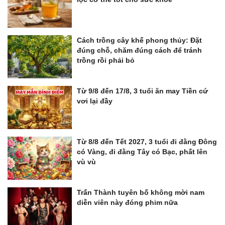
Cách trồng cây khế phong thủy: Đặt
đúng chỗ, chăm đúng cách để tránh
trồng rồi phải bỏ
Từ 9/8 đến 17/8, 3 tuổi ăn may Tiền cứ
vơi lại đầy
Từ 8/8 đến Tết 2027, 3 tuổi đi đằng Đông
có Vàng, đi đằng Tây có Bạc, phất lên
vù vù
Trấn Thành tuyên bố không mời nam
diễn viên này đóng phim nữa