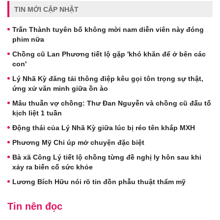
TIN MỚI CẬP NHẬT
Trấn Thành tuyên bố không mời nam diễn viên này đóng
phim nữa
Chồng cũ Lan Phương tiết lộ gặp 'khó khăn để ở bên các
con'
Lý Nhã Kỳ đăng tải thông điệp kêu gọi tôn trọng sự thật,
ứng xử văn minh giữa ồn ào
Mâu thuẫn vợ chồng: Thư Đan Nguyễn và chồng cũ đấu tố
kịch liệt 1 tuần
Động thái của Lý Nhã Kỳ giữa lúc bị réo tên khắp MXH
Phương Mỹ Chi úp mở chuyện đặc biệt
Bà xã Công Lý tiết lộ chồng từng đề nghị ly hôn sau khi
xảy ra biến cố sức khỏe
Lương Bích Hữu nói rõ tin đồn phẫu thuật thẩm mỹ
Tin nên đọc