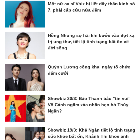
Một nữ ca sĩ Vbiz bị liệt dây thần kinh số
7, phải cấp cứu nửa đêm
Hồng Nhung sợ hãi khi bước vào đợt xạ
trị ung thư, tiết lộ tình trạng bất ổn về
đời sống
Quỳnh Lương công khai ngày tổ chức
đám cưới
Showbiz 20/3: Bảo Thanh báo "tin vui',
Võ Cảnh ngầm xác nhận hẹn hò Thúy
Ngân?
Showbiz 19/3: Khả Ngân tiết lộ tình trạng
sức khoẻ bất ổn, Khánh Thi khoe ảnh