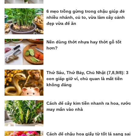
6 mẹo trồng gừng trong chậu giúp đẻ
nhiều nhánh, củ to, vừa làm cây cảnh
đẹp vừa để ăn
Nên dùng thớt nhựa hay thớt gỗ tốt
hơn?
Thứ Sáu, Thứ Bảy, Chủ Nhật (7,8,9/8): 3
con giáp giữ ví, chủ quan là mất tiền
không đáng
Cách để cây kim tiền nhanh ra hoa, rước
may mắn vào nhà
Cách để chậu hoa giấy từ tốt lá sang sai