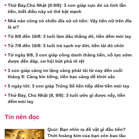
Thứ Bảy,Chủ Nhật (8-9/8): 3 con giáp cực đỏ cả tình lẫn
tiền, biết điều này có thể bật mạnh
Nhà nào cũng có chiếc đĩa sứ cô tiên: Vậy tiên nữ trên đĩa
là ai?
Từ 8/8 đến 16/8: 3 tuổi làm đâu thắng đó, tiền đếm mỏi tay
Từ 7/8 đến 16/8: 3 tuổi trả sạch nợ đời, tiền tài đỏ chót
Từ ngày 8/8, 3 con giáp công danh thăng tiến, nỗ lực sớm
được đền đáp, cơ hội bứt phá rõ rệt
3 con giáp càng im lặng càng phát tài từ nay đến cuối
tháng 8: Càng kín tiếng, tiền bạc càng dễ khởi sắc
5 ngày tới: 3 con giáp Trúng Số liên tiếp đếm tiền mỏi tay
Thứ Bảy, Chủ Nhật (8, 9/8): 3 tuổi ước gì được nấy, tiền
đếm mỏi tay
Tin nên đọc
Quiz: Bạn nhìn ra đồ vật gì đầu tiên?
Thời hoàng kim của bạn còn bao lâu