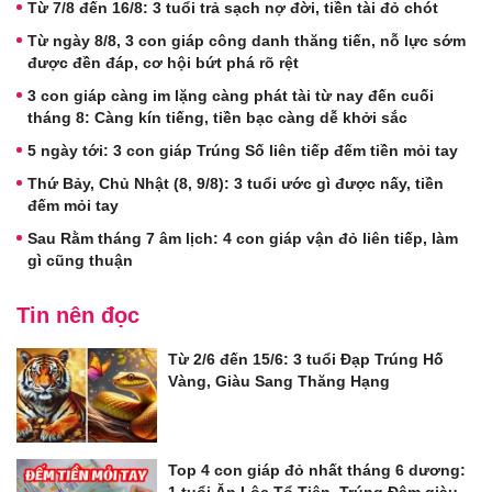
Từ 7/8 đến 16/8: 3 tuổi trả sạch nợ đời, tiền tài đỏ chót
Từ ngày 8/8, 3 con giáp công danh thăng tiến, nỗ lực sớm
được đền đáp, cơ hội bứt phá rõ rệt
3 con giáp càng im lặng càng phát tài từ nay đến cuối
tháng 8: Càng kín tiếng, tiền bạc càng dễ khởi sắc
5 ngày tới: 3 con giáp Trúng Số liên tiếp đếm tiền mỏi tay
Thứ Bảy, Chủ Nhật (8, 9/8): 3 tuổi ước gì được nấy, tiền
đếm mỏi tay
Sau Rằm tháng 7 âm lịch: 4 con giáp vận đỏ liên tiếp, làm
gì cũng thuận
Tin nên đọc
Từ 2/6 đến 15/6: 3 tuổi Đạp Trúng Hố
Vàng, Giàu Sang Thăng Hạng
Top 4 con giáp đỏ nhất tháng 6 dương:
1 tuổi Ăn Lộc Tổ Tiên, Trúng Đậm giàu