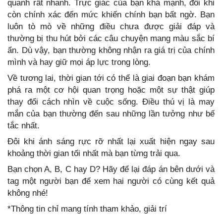
quanh rất nhanh. Trực giác của bạn khá mạnh, đôi khi
còn chính xác đến mức khiến chính bạn bất ngờ. Bạn
luôn tò mò về những điều chưa được giải đáp và
thường bị thu hút bởi các câu chuyện mang màu sắc bí
ẩn. Dù vậy, bạn thường không nhận ra giá trị của chính
mình và hay giữ mọi áp lực trong lòng.
Về tương lai, thời gian tới có thể là giai đoạn bạn khám
phá ra một cơ hội quan trọng hoặc một sự thật giúp
thay đổi cách nhìn về cuộc sống. Điều thú vị là may
mắn của bạn thường đến sau những lần tưởng như bế
tắc nhất.
Đôi khi ánh sáng rực rỡ nhất lại xuất hiện ngay sau
khoảng thời gian tối nhất mà bạn từng trải qua.
Bạn chọn A, B, C hay D? Hãy để lại đáp án bên dưới và
tag một người bạn để xem hai người có cùng kết quả
không nhé!
*Thông tin chỉ mang tính tham khảo, giải trí