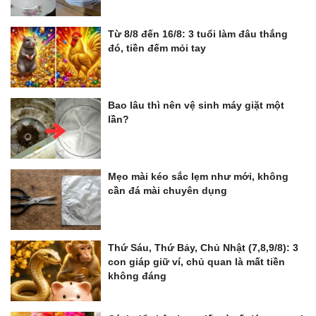
Từ 8/8 đến 16/8: 3 tuổi làm đâu thắng
đó, tiền đếm mỏi tay
Bao lâu thì nên vệ sinh máy giặt một
lần?
Mẹo mài kéo sắc lẹm như mới, không
cần đá mài chuyên dụng
Thứ Sáu, Thứ Bảy, Chủ Nhật (7,8,9/8): 3
con giáp giữ ví, chủ quan là mất tiền
không đáng