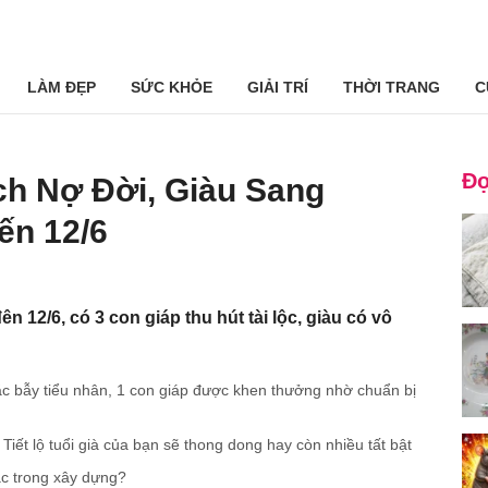
LÀM ĐẸP
SỨC KHỎE
GIẢI TRÍ
THỜI TRANG
C
Đọ
ch Nợ Đời, Giàu Sang
ến 12/6
ên 12/6, có 3 con giáp thu hút tài lộc, giàu có vô
ắc bẫy tiểu nhân, 1 con giáp được khen thưởng nhờ chuẩn bị
Tiết lộ tuổi già của bạn sẽ thong dong hay còn nhiều tất bật
ạc trong xây dựng?