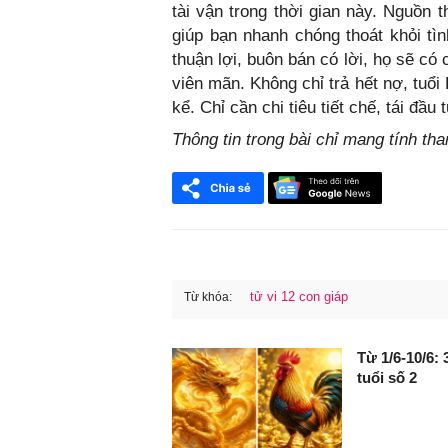
tài vận trong thời gian này. Nguồn 
giúp bạn nhanh chóng thoát khỏi tì
thuận lợi, buôn bán có lời, họ sẽ c
viên mãn. Không chỉ trả hết nợ, tuổ
kể. Chỉ cần chi tiêu tiết chế, tái đầ
Thông tin trong bài chỉ mang tính th
tử vi 12 con giáp
Từ khóa:
FaceBook
Từ 1/6-10/6:
tuổi số 2