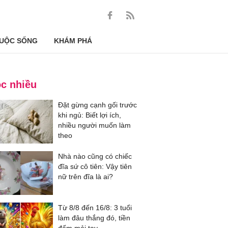
UỘC SỐNG
KHÁM PHÁ
c nhiều
Đặt gừng cạnh gối trước
khi ngủ: Biết lợi ích,
nhiều người muốn làm
theo
Nhà nào cũng có chiếc
đĩa sứ cô tiên: Vậy tiên
nữ trên đĩa là ai?
Từ 8/8 đến 16/8: 3 tuổi
làm đâu thắng đó, tiền