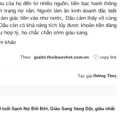
thu của họ đến từ nhiều nguồn, tiền bạc hanh thông
nh trạng nợ nần. Người làm ăn kinh doanh đặc biệt
ó cảm giác tiền vào như nước, Dậu cảm thấy vô cùng
i Dậu còn có khả năng tích lũy được khoản tiền đáng
u tư hợp lý, họ chắc chắn sớm giàu sang.
am khảo
Theo:
giaitri.thoibaovhnt.com.vn
copy link
Tác giả:
Dương Thuỵ
 3 tuổi Sạch Nợ Đổi Đời, Giàu Sang Vang Dội, giàu nhất