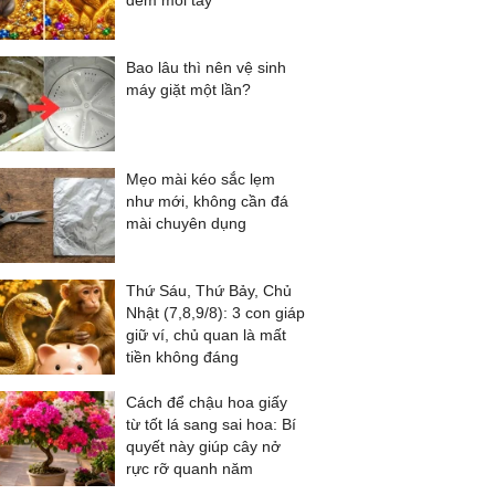
đếm mỏi tay
Bao lâu thì nên vệ sinh
máy giặt một lần?
Mẹo mài kéo sắc lẹm
như mới, không cần đá
mài chuyên dụng
Thứ Sáu, Thứ Bảy, Chủ
Nhật (7,8,9/8): 3 con giáp
giữ ví, chủ quan là mất
tiền không đáng
Cách để chậu hoa giấy
từ tốt lá sang sai hoa: Bí
quyết này giúp cây nở
rực rỡ quanh năm