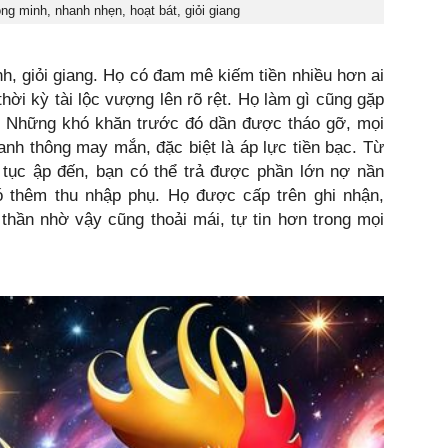
ông minh, nhanh nhẹn, hoạt bát, giỏi giang
ĩnh, giỏi giang. Họ có đam mê kiếm tiền nhiều hơn ai
ời kỳ tài lộc vượng lên rõ rệt. Họ làm gì cũng gặp
ẻ. Những khó khăn trước đó dần được tháo gỡ, mọi
anh thông may mắn, đặc biệt là áp lực tiền bạc. Từ
 tục ập đến, bạn có thể trả được phần lớn nợ nần
 thêm thu nhập phụ. Họ được cấp trên ghi nhận,
thần nhờ vậy cũng thoải mái, tự tin hơn trong mọi