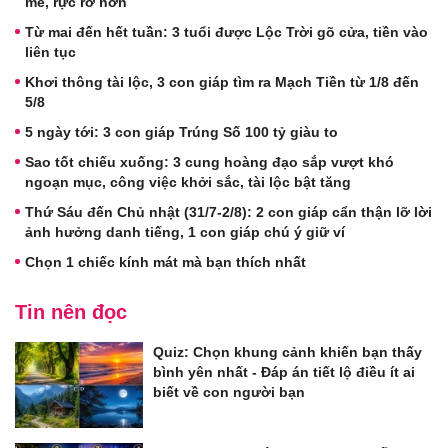
mẽ, rực rỡ hơn
Từ mai đến hết tuần: 3 tuổi được Lộc Trời gõ cửa, tiền vào
liên tục
Khơi thông tài lộc, 3 con giáp tìm ra Mạch Tiền từ 1/8 đến
5/8
5 ngày tới: 3 con giáp Trúng Số 100 tỷ giàu to
Sao tốt chiếu xuống: 3 cung hoàng đạo sắp vượt khó
ngoạn mục, công việc khởi sắc, tài lộc bật tăng
Thứ Sáu đến Chủ nhật (31/7-2/8): 2 con giáp cẩn thận lỡ lời
ảnh hưởng danh tiếng, 1 con giáp chú ý giữ ví
Chọn 1 chiếc kính mát mà bạn thích nhất
Tin nên đọc
Quiz: Chọn khung cảnh khiến bạn thấy
bình yên nhất - Đáp án tiết lộ điều ít ai
biết về con người bạn