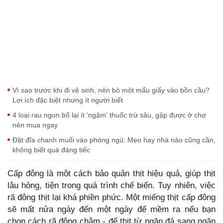
Vì sao trước khi đi vệ sinh, nên bỏ một mẩu giấy vào bồn cầu?
Lợi ích đặc biệt nhưng ít người biết
4 loại rau ngon bổ lại ít 'ngậm' thuốc trừ sâu, gặp được ở chợ
nên mua ngay
Đặt đĩa chanh muối vào phòng ngủ: Mẹo hay nhà nào cũng cần,
không biết quá đáng tiếc
Cấp đông là một cách bảo quản thịt hiệu quả, giúp thịt
lâu hỏng, tiện trong quá trình chế biến. Tuy nhiên, việc
rã đông thịt lại khá phiền phức. Một miếng thịt cấp đông
sẽ mất nửa ngày đến một ngày để mềm ra nếu bạn
chọn cách rã đông chậm - để thịt từ ngăn đá sang ngăn