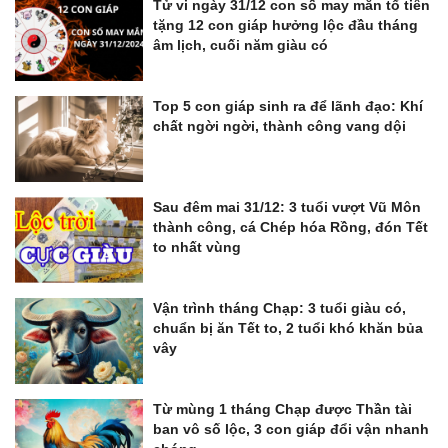
Tử vi ngày 31/12 con số may mắn tổ tiên
tặng 12 con giáp hưởng lộc đầu tháng
âm lịch, cuối năm giàu có
Top 5 con giáp sinh ra để lãnh đạo: Khí
chất ngời ngời, thành công vang dội
Sau đêm mai 31/12: 3 tuổi vượt Vũ Môn
thành công, cá Chép hóa Rồng, đón Tết
to nhất vùng
Vận trình tháng Chạp: 3 tuổi giàu có,
chuẩn bị ăn Tết to, 2 tuổi khó khăn bủa
vây
Từ mùng 1 tháng Chạp được Thần tài
ban vô số lộc, 3 con giáp đổi vận nhanh