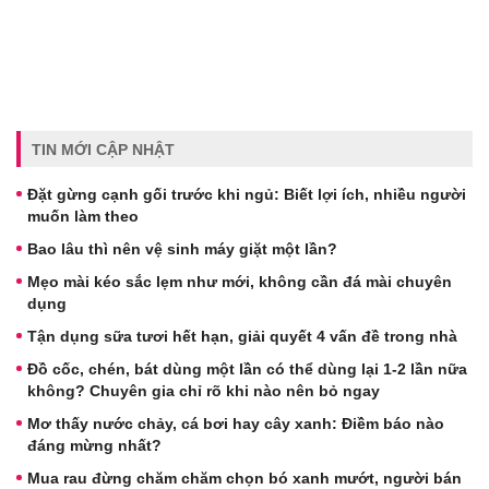
TIN MỚI CẬP NHẬT
Đặt gừng cạnh gối trước khi ngủ: Biết lợi ích, nhiều người
muốn làm theo
Bao lâu thì nên vệ sinh máy giặt một lần?
Mẹo mài kéo sắc lẹm như mới, không cần đá mài chuyên
dụng
Tận dụng sữa tươi hết hạn, giải quyết 4 vấn đề trong nhà
Đồ cốc, chén, bát dùng một lần có thể dùng lại 1-2 lần nữa
không? Chuyên gia chỉ rõ khi nào nên bỏ ngay
Mơ thấy nước chảy, cá bơi hay cây xanh: Điềm báo nào
đáng mừng nhất?
Mua rau đừng chăm chăm chọn bó xanh mướt, người bán