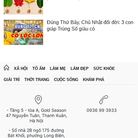
Đúng Thứ Bảy, Chủ Nhật đổi đời: 3 con
giáp Trúng Số giàu có
XÃ HỘI
TỔ ẤM
LÀM MẸ
LÀM ĐẸP
SỨC KHỎE
GIẢI TRÍ
THỜI TRANG
CUỘC SỐNG
KHÁM PHÁ
- Tầng 5 - tòa A, Gold Season
0936 99 3933
47 Nguyễn Tuân, Thanh Xuân,
Hà Nội
- Số nhà 2B ngõ 175 đường
Bát Khối, phường Long Biên,