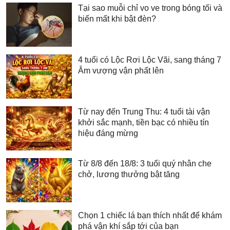
Tại sao muỗi chỉ vo ve trong bóng tối và
biến mất khi bật đèn?
4 tuổi có Lộc Rơi Lộc Vãi, sang tháng 7
Âm vượng vận phất lên
Từ nay đến Trung Thu: 4 tuổi tài vận
khởi sắc mạnh, tiền bạc có nhiều tín
hiệu đáng mừng
Từ 8/8 đến 18/8: 3 tuổi quý nhân che
chở, lương thưởng bật tăng
Chọn 1 chiếc lá bạn thích nhất để khám
phá vận khí sắp tới của bạn