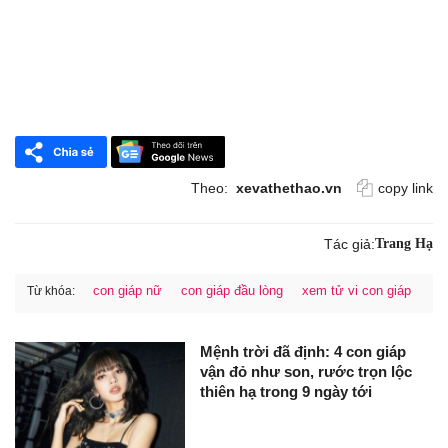
Theo:
xevathethao.vn
copy link
Tác giả:
Trang Hạ
con giáp nữ
con giáp đầu lòng
xem tử vi con giáp
Từ khóa:
Mệnh trời đã định: 4 con giáp
vận đỏ như son, rước trọn lộc
thiên hạ trong 9 ngày tới