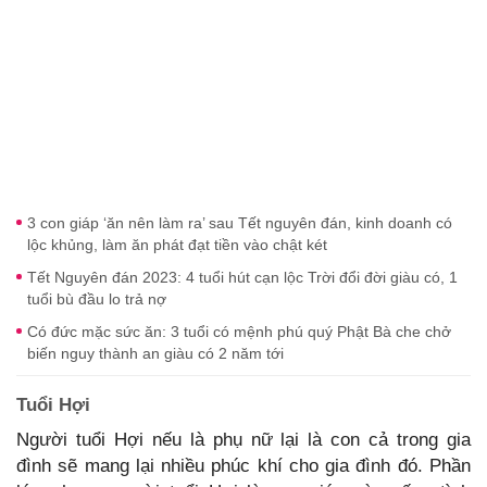
3 con giáp ‘ăn nên làm ra’ sau Tết nguyên đán, kinh doanh có
lộc khủng, làm ăn phát đạt tiền vào chật két
Tết Nguyên đán 2023: 4 tuổi hút cạn lộc Trời đổi đời giàu có, 1
tuổi bù đầu lo trả nợ
Có đức mặc sức ăn: 3 tuổi có mệnh phú quý Phật Bà che chở
biến nguy thành an giàu có 2 năm tới
Tuổi Hợi
Người tuổi Hợi nếu là phụ nữ lại là con cả trong gia
đình sẽ mang lại nhiều phúc khí cho gia đình đó. Phần