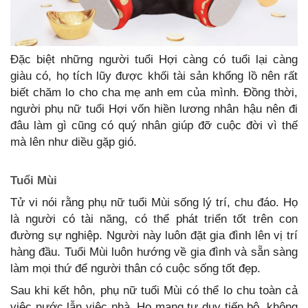
Đặc biệt những người tuổi Hợi càng có tuổi lại càng
giàu có, họ tích lũy được khối tài sản khổng lồ nên rất
biết chăm lo cho cha mẹ anh em của mình. Đồng thời,
người phụ nữ tuổi Hợi vốn hiền lương nhân hậu nên đi
đâu làm gì cũng có quý nhân giúp đỡ cuộc đời vì thế
mà lên như diều gặp gió.
Tuổi Mùi
Tử vi nói rằng phụ nữ tuổi Mùi sống lý trí, chu đáo. Họ
là người có tài năng, có thể phát triển tốt trên con
đường sự nghiệp. Người này luôn đặt gia đình lên vị trí
hàng đầu. Tuổi Mùi luôn hướng về gia đình và sẵn sàng
làm mọi thứ để người thân có cuộc sống tốt đẹp.
Sau khi kết hôn, phụ nữ tuổi Mùi có thể lo chu toàn cả
việc nước lẫn việc nhà. Họ mang tư duy tiến bộ, không