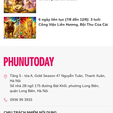
6 ngày liên tục (7/8 đến 12/8): 3 tuổi
Công Việc Liên Hương, Bội Thu Của Cải
Tầng 5 - tòa A, Gold Season 47 Nguyễn Tuân, Thanh Xuân,
Hà Nội
Số nhà 2B ngõ 175 đường Bát Khối, phường Long Biên,
quận Long Biên, Hà Nội
0936 99 3933
CHỊU TRÁCH NHIỆM NỘI DUNG