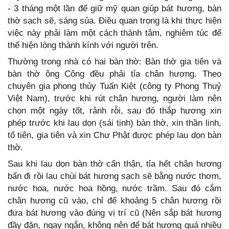
- 3 tháng một lần để giữ mỹ quan giúp bát hương, bàn
thờ sạch sẽ, sáng sủa. Điều quan trọng là khi thực hiện
việc này phải làm một cách thành tâm, nghiêm túc để
thể hiện lòng thành kính với người trên.
Thường trong nhà có hai bàn thờ: Bàn thờ gia tiên và
bàn thờ ông Công đều phải tỉa chân hương. Theo
chuyên gia phong thủy Tuấn Kiệt (công ty Phong Thuỷ
Việt Nam), trước khi rút chân hương, người làm nên
chọn một ngày tốt, rảnh rỗi, sau đó thắp hương xin
phép trước khi lau dọn (sái tịnh) bàn thờ, xin thần linh,
tổ tiên, gia tiên và xin Chư Phật được phép lau dọn bàn
thờ.
Sau khi lau dọn bàn thờ cẩn thận, tỉa hết chân hương
bẩn đi rồi lau chùi bát hương sạch sẽ bằng nước thơm,
nước hoa, nước hoa hồng, nước trầm. Sau đó cắm
chân hương cũ vào, chỉ để khoảng 5 chân hương rồi
đưa bát hương vào đúng vị trí cũ (Nên sắp bát hương
đầy đặn, ngay ngắn, không nên để bát hương quá nhiều