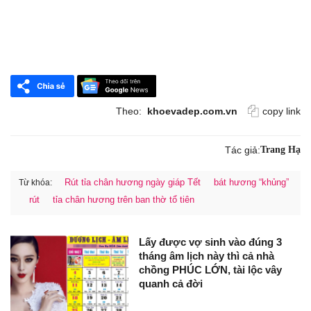
Theo:
khoevadep.com.vn
copy link
Tác giả:
Trang Hạ
Rút tỉa chân hương ngày giáp Tết
bát hương “khủng”
Từ khóa:
rút
tỉa chân hương trên ban thờ tổ tiên
Lấy được vợ sinh vào đúng 3
tháng âm lịch này thì cả nhà
chồng PHÚC LỚN, tài lộc vây
quanh cả đời