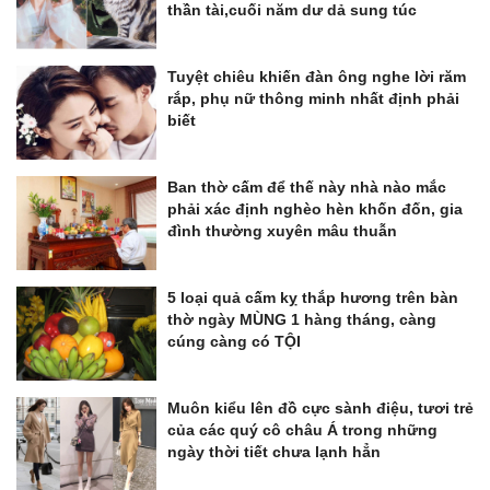
thần tài,cuối năm dư dả sung túc
Tuyệt chiêu khiến đàn ông nghe lời răm
rắp, phụ nữ thông minh nhất định phải
biết
Ban thờ cấm để thế này nhà nào mắc
phải xác định nghèo hèn khốn đốn, gia
đình thường xuyên mâu thuẫn
5 loại quả cấm kỵ thắp hương trên bàn
thờ ngày MÙNG 1 hàng tháng, càng
cúng càng có TỘI
Muôn kiểu lên đồ cực sành điệu, tươi trẻ
của các quý cô châu Á trong những
ngày thời tiết chưa lạnh hẳn