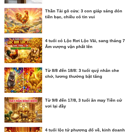
Thần Tài gõ cửa: 3 con giáp sáng đón
tiền bạc, chiều có tin vui
4 tuổi có Lộc Rơi Lộc Vãi, sang tháng 7
Âm vượng vận phất lên
Từ 8/8 đến 18/8: 3 tuổi quý nhân che
chở, lương thưởng bật tăng
Từ 9/8 đến 17/8, 3 tuổi ăn may Tiền cứ
vơi lại đầy
4 tuổi lộc tứ phương đổ về, kinh doanh