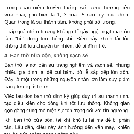
Trong quan niệm truyền thống, số lượng hương nên
vừa phải, phổ biến là 1, 3 hoặc 5 nén tùy mục đích.
Quan trọng là sự thành tâm, không phải số lượng.
Thắp quá nhiều hương không chỉ gây ngột ngạt mà còn
làm “bít” dòng lưu thông khí. Điều này khiến tài lộc
không thể lưu chuyển tự nhiên, dễ bị đình trệ.
4. Ban thờ bừa bộn, không sạch sẽ
Ban thờ là nơi cần sự trang nghiêm và sạch sẽ, nhưng
nhiều gia đình lại để bụi bám, đồ lễ sắp xếp lộn xộn.
Đây là một trong những nguyên nhân lớn làm suy giảm
năng lượng tích cực.
Việc lau dọn ban thờ định kỳ giúp duy trì sự thanh tịnh,
tạo điều kiện cho dòng khí tốt lưu thông. Không gian
gọn gàng cũng thể hiện sự tôn trọng đối với tín ngưỡng.
Khi ban thờ bừa bộn, tài khí khó tụ lại mà dễ bị phân
tán. Lâu dần, điều này ảnh hưởng đến vận may, khiến