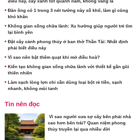
điều này, cây xanh tốt quanh năm, không vàng lá
Đàn ông có 1 trong 3 nét tướng này số khổ, làm gì cũng
khó khăn
Không gian sống chữa lành: Xu hướng giúp người trẻ tìm
lại bình yên
Đặt cây cảnh phong thủy ở ban thờ Thần Tài: Nhất định
phải biết điều này
Vì sao nên bật thêm quạt khi mở điều hoà?
Kiến tạo không gian sống chữa lành với thiết kế gần gũi
thiên nhiên
Làm sạch lòng lợn chỉ cần dùng loại bột rẻ tiền, sạch
nhanh, không mùi tanh
Tin nên đọc
Vì sao người xưa sợ cây bên phải nhà
cao hơn bên trái? Quan niệm phong
thủy truyền lại qua nhiều đời