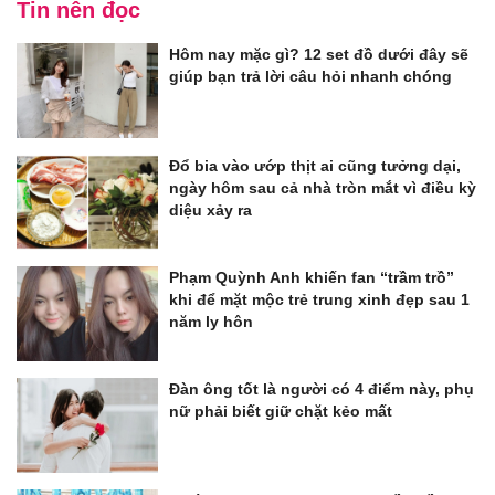
Tin nên đọc
Hôm nay mặc gì? 12 set đồ dưới đây sẽ
giúp bạn trả lời câu hỏi nhanh chóng
Đổ bia vào ướp thịt ai cũng tưởng dại,
ngày hôm sau cả nhà tròn mắt vì điều kỳ
diệu xảy ra
Phạm Quỳnh Anh khiến fan “trầm trồ”
khi để mặt mộc trẻ trung xinh đẹp sau 1
năm ly hôn
Đàn ông tốt là người có 4 điểm này, phụ
nữ phải biết giữ chặt kẻo mất