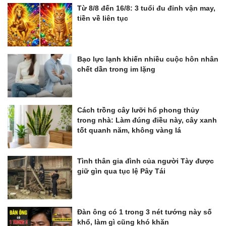
Từ 8/8 đến 16/8: 3 tuổi đu đỉnh vận may,
tiền về liên tục
Bạo lực lạnh khiến nhiều cuộc hôn nhân
chết dần trong im lặng
Cách trồng cây lưỡi hổ phong thủy
trong nhà: Làm đúng điều này, cây xanh
tốt quanh năm, không vàng lá
Tình thân gia đình của người Tày được
giữ gìn qua tục lệ Pây Tái
Đàn ông có 1 trong 3 nét tướng này số
khổ, làm gì cũng khó khăn