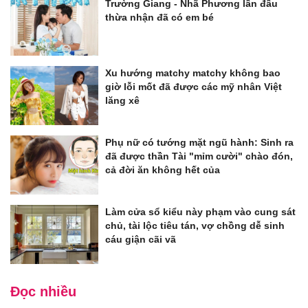
Trường Giang - Nhã Phương lần đầu
thừa nhận đã có em bé
Xu hướng matchy matchy không bao
giờ lỗi mốt đã được các mỹ nhân Việt
lăng xê
Phụ nữ có tướng mặt ngũ hành: Sinh ra
đã được thần Tài "mỉm cười" chào đón,
cả đời ăn không hết của
Làm cửa sổ kiểu này phạm vào cung sát
chủ, tài lộc tiêu tán, vợ chồng dễ sinh
cáu giận cãi vã
Đọc nhiều