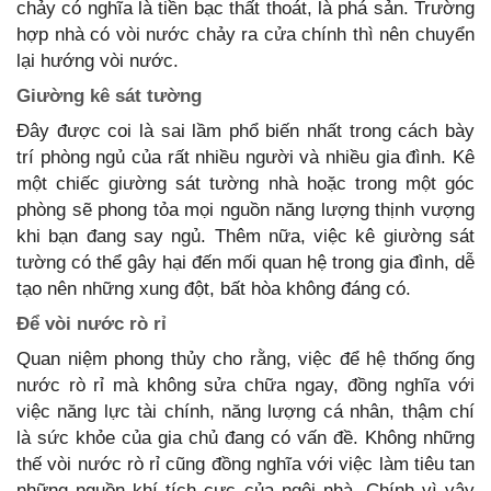
chảy có nghĩa là tiền bạc thất thoát, là phá sản. Trường
hợp nhà có vòi nước chảy ra cửa chính thì nên chuyển
lại hướng vòi nước.
Giường kê sát tường
Đây được coi là sai lầm phổ biến nhất trong cách bày
trí phòng ngủ của rất nhiều người và nhiều gia đình. Kê
một chiếc giường sát tường nhà hoặc trong một góc
phòng sẽ phong tỏa mọi nguồn năng lượng thịnh vượng
khi bạn đang say ngủ. Thêm nữa, việc kê giường sát
tường có thể gây hại đến mối quan hệ trong gia đình, dễ
tạo nên những xung đột, bất hòa không đáng có.
Để vòi nước rò rỉ
Quan niệm phong thủy cho rằng, việc để hệ thống ống
nước rò rỉ mà không sửa chữa ngay, đồng nghĩa với
việc năng lực tài chính, năng lượng cá nhân, thậm chí
là sức khỏe của gia chủ đang có vấn đề. Không những
thế vòi nước rò rỉ cũng đồng nghĩa với việc làm tiêu tan
những nguồn khí tích cực của ngôi nhà. Chính vì vậy