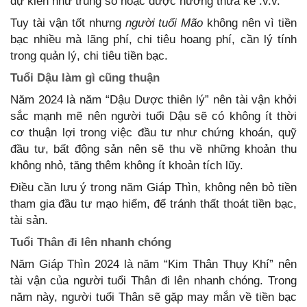
dự kiến như trúng số hoặc được hưởng thừa kế .v.v.
Tuy tài vận tốt nhưng
người tuổi Mão
không nên vì tiền
bạc nhiều mà lãng phí, chi tiêu hoang phí, cần lý tính
trong quản lý, chi tiêu tiền bạc.
Tuổi Dậu làm gì cũng thuận
Năm 2024 là năm “Dậu Dược thiên lý” nên tài vận khởi
sắc mạnh mẽ nên người tuổi Dậu sẽ có không ít thời
cơ thuận lợi trong việc đầu tư như chứng khoán, quỹ
đầu tư, bất động sản nên sẽ thu về những khoản thu
không nhỏ, tăng thêm không ít khoản tích lũy.
Điều cần lưu ý trong năm Giáp Thìn, không nên bỏ tiền
tham gia đầu tư mạo hiểm, để tránh thất thoát tiền bạc,
tài sản.
Tuổi Thân đi lên nhanh chóng
Năm Giáp Thìn 2024 là năm “Kim Thân Thụy Khí” nên
tài vận của người tuổi Thân đi lên nhanh chóng. Trong
năm này, người tuổi Thân sẽ gặp may mắn về tiền bạc