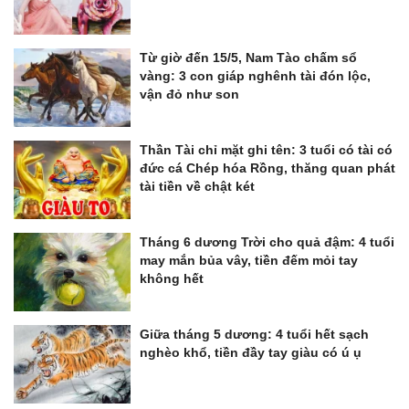
Từ giờ đến 15/5, Nam Tào chấm sổ
vàng: 3 con giáp nghênh tài đón lộc,
vận đỏ như son
Thần Tài chỉ mặt ghi tên: 3 tuổi có tài có
đức cá Chép hóa Rồng, thăng quan phát
tài tiền về chật két
Tháng 6 dương Trời cho quả đậm: 4 tuổi
may mắn bủa vây, tiền đếm mỏi tay
không hết
Giữa tháng 5 dương: 4 tuổi hết sạch
nghèo khổ, tiền đầy tay giàu có ú ụ