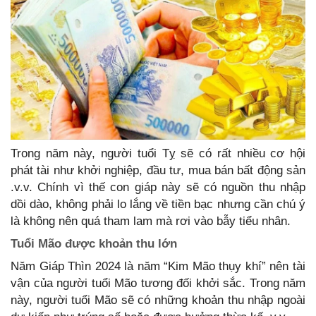
Trong năm này, người tuổi Tỵ sẽ có rất nhiều cơ hội
phát tài như khởi nghiệp, đầu tư, mua bán bất động sản
.v.v. Chính vì thế con giáp này sẽ có nguồn thu nhập
dồi dào, không phải lo lắng về tiền bạc nhưng cần chú ý
là không nên quá tham lam mà rơi vào bẫy tiểu nhân.
Tuổi Mão được khoản thu lớn
Năm Giáp Thìn 2024 là năm “Kim Mão thụy khí” nên tài
vận của người tuổi Mão tương đối khởi sắc. Trong năm
này, người tuổi Mão sẽ có những khoản thu nhập ngoài