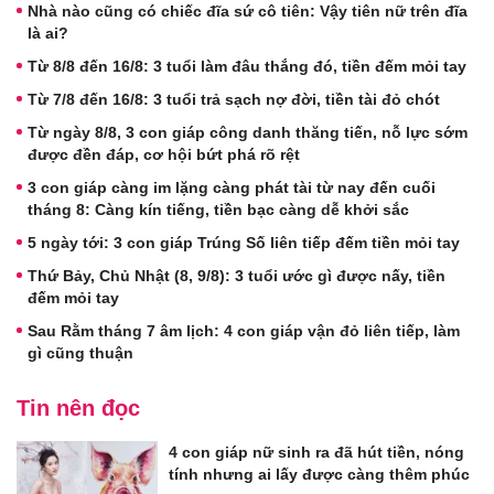
Nhà nào cũng có chiếc đĩa sứ cô tiên: Vậy tiên nữ trên đĩa
là ai?
Từ 8/8 đến 16/8: 3 tuổi làm đâu thắng đó, tiền đếm mỏi tay
Từ 7/8 đến 16/8: 3 tuổi trả sạch nợ đời, tiền tài đỏ chót
Từ ngày 8/8, 3 con giáp công danh thăng tiến, nỗ lực sớm
được đền đáp, cơ hội bứt phá rõ rệt
3 con giáp càng im lặng càng phát tài từ nay đến cuối
tháng 8: Càng kín tiếng, tiền bạc càng dễ khởi sắc
5 ngày tới: 3 con giáp Trúng Số liên tiếp đếm tiền mỏi tay
Thứ Bảy, Chủ Nhật (8, 9/8): 3 tuổi ước gì được nấy, tiền
đếm mỏi tay
Sau Rằm tháng 7 âm lịch: 4 con giáp vận đỏ liên tiếp, làm
gì cũng thuận
Tin nên đọc
4 con giáp nữ sinh ra đã hút tiền, nóng
tính nhưng ai lấy được càng thêm phúc