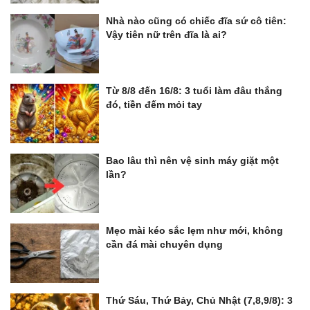
Nhà nào cũng có chiếc đĩa sứ cô tiên:
Vậy tiên nữ trên đĩa là ai?
Từ 8/8 đến 16/8: 3 tuổi làm đâu thắng
đó, tiền đếm mỏi tay
Bao lâu thì nên vệ sinh máy giặt một
lần?
Mẹo mài kéo sắc lẹm như mới, không
cần đá mài chuyên dụng
Thứ Sáu, Thứ Bảy, Chủ Nhật (7,8,9/8): 3