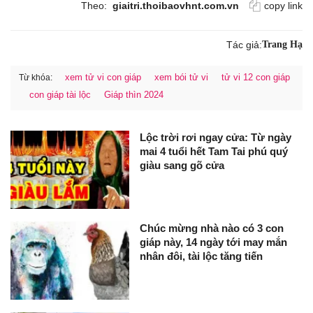
Theo:
giaitri.thoibaovhnt.com.vn
copy link
Tác giả:
Trang Hạ
xem tử vi con giáp
xem bói tử vi
tử vi 12 con giáp
Từ khóa:
con giáp tài lộc
Giáp thìn 2024
Lộc trời rơi ngay cửa: Từ ngày
mai 4 tuổi hết Tam Tai phú quý
giàu sang gõ cửa
Chúc mừng nhà nào có 3 con
giáp này, 14 ngày tới may mắn
nhân đôi, tài lộc tăng tiến