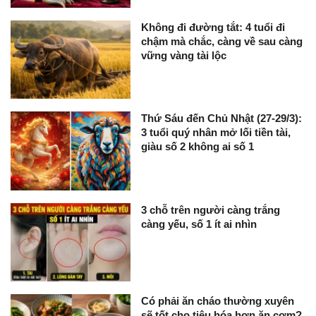
Không đi đường tắt: 4 tuổi đi
chậm mà chắc, càng về sau càng
vững vàng tài lộc
Thứ Sáu đến Chủ Nhật (27-29/3):
3 tuổi quý nhân mở lối tiền tài,
giàu số 2 không ai số 1
3 chỗ trên người càng trắng
càng yếu, số 1 ít ai nhìn
Có phải ăn cháo thường xuyên
sẽ tốt cho tiêu hóa hơn ăn cơm?