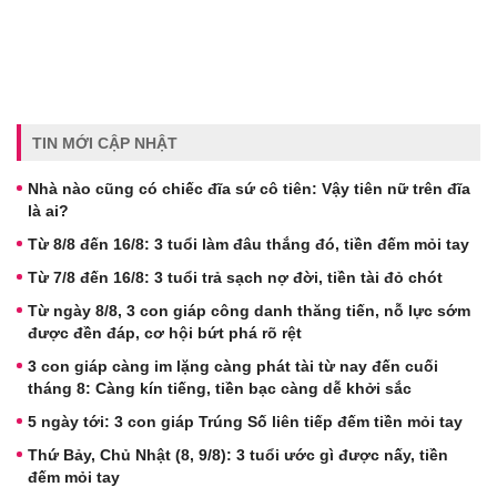
TIN MỚI CẬP NHẬT
Nhà nào cũng có chiếc đĩa sứ cô tiên: Vậy tiên nữ trên đĩa
là ai?
Từ 8/8 đến 16/8: 3 tuổi làm đâu thắng đó, tiền đếm mỏi tay
Từ 7/8 đến 16/8: 3 tuổi trả sạch nợ đời, tiền tài đỏ chót
Từ ngày 8/8, 3 con giáp công danh thăng tiến, nỗ lực sớm
được đền đáp, cơ hội bứt phá rõ rệt
3 con giáp càng im lặng càng phát tài từ nay đến cuối
tháng 8: Càng kín tiếng, tiền bạc càng dễ khởi sắc
5 ngày tới: 3 con giáp Trúng Số liên tiếp đếm tiền mỏi tay
Thứ Bảy, Chủ Nhật (8, 9/8): 3 tuổi ước gì được nấy, tiền
đếm mỏi tay