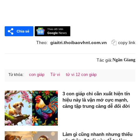
Theo:
giaitri.thoibaovhnt.com.vn
copy link
Tác giả:
Ngân Giang
con giáp
Tử vi
tử vi 12 con giáp
Từ khóa:
3 con giáp chỉ cần xuất hiện tín
hiệu này là vận mở cực mạnh,
càng tập trung càng dễ đổi đời
Làm gì cũng nhanh nhưng thiếu