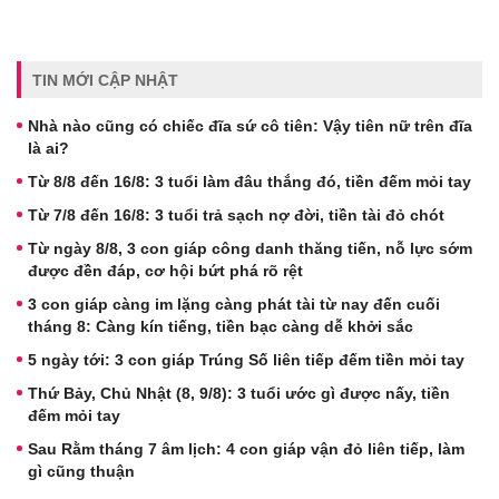
TIN MỚI CẬP NHẬT
Nhà nào cũng có chiếc đĩa sứ cô tiên: Vậy tiên nữ trên đĩa
là ai?
Từ 8/8 đến 16/8: 3 tuổi làm đâu thắng đó, tiền đếm mỏi tay
Từ 7/8 đến 16/8: 3 tuổi trả sạch nợ đời, tiền tài đỏ chót
Từ ngày 8/8, 3 con giáp công danh thăng tiến, nỗ lực sớm
được đền đáp, cơ hội bứt phá rõ rệt
3 con giáp càng im lặng càng phát tài từ nay đến cuối
tháng 8: Càng kín tiếng, tiền bạc càng dễ khởi sắc
5 ngày tới: 3 con giáp Trúng Số liên tiếp đếm tiền mỏi tay
Thứ Bảy, Chủ Nhật (8, 9/8): 3 tuổi ước gì được nấy, tiền
đếm mỏi tay
Sau Rằm tháng 7 âm lịch: 4 con giáp vận đỏ liên tiếp, làm
gì cũng thuận