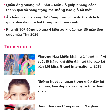
Quần ống suông màu nâu – Món đồ giúp phong cách
thanh lịch và sang trọng mà không bao giờ lỗi mốt
Áo trắng và chân váy đỏ: Công thức phối đồ thanh lịch
giúp phái đẹp nổi bật trong mọi hoàn cảnh
Phụ nữ 30+ đừng bỏ qua 4 kiểu áo khoác này để mặc đẹp
suốt mùa Thu 2026
Tin nên đọc
Phương Nga khiến khán giả "thót tim" vì
suýt lộ hàng khi diện đầm xẻ táo bạo tại
bán kết Miss Grand International 2018
Những huyệt vị quan trọng giúp đẩy lùi
lão hóa, làm đẹp da và duy trì tuổi thanh
xuân
Động thái của Công nương Meghan