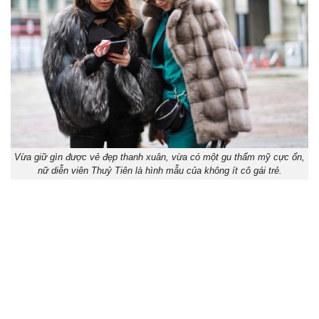
Vừa giữ gìn được vẻ đẹp thanh xuân, vừa có một gu thẩm mỹ cực ổn,
nữ diễn viên Thuỷ Tiên là hình mẫu của không ít cô gái trẻ.