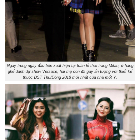
Ngay trong ngày đầu tiên xuất hiện tại tuần lễ thời trang Milan, ở hàng
ghế danh dự show Versace, hai mẹ con đã gây ấn tượng với thiết kế
thuộc BST Thu/Đông 2018 mới nhất của nhà mốt Ý.