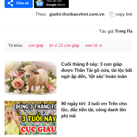
Theo:
giaitri.thoibaovhnt.com.vn
copy link
Tác giả:
Trang Hạ
con giáp
tử vi 12 con giáp
xem tử vi
Từ khóa:
Cuối tháng 8 này: 3 con giáp
được Thần Tài gõ cửa, tài lộc bất
ngờ ập đến, ‘lột xác’ hoàn toàn
90 ngày tới: 3 tuổi ơn Trên cho
lộc, đắc tiền tài, công danh lên
phi mã