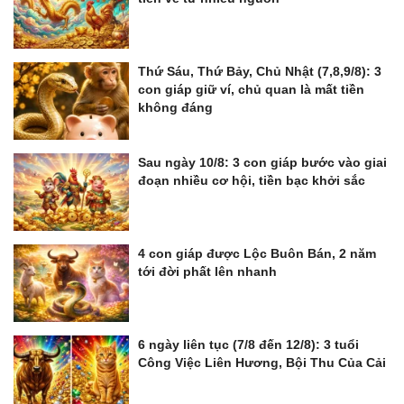
Thứ Sáu, Thứ Bảy, Chủ Nhật (7,8,9/8): 3
con giáp giữ ví, chủ quan là mất tiền
không đáng
Sau ngày 10/8: 3 con giáp bước vào giai
đoạn nhiều cơ hội, tiền bạc khởi sắc
4 con giáp được Lộc Buôn Bán, 2 năm
tới đời phất lên nhanh
6 ngày liên tục (7/8 đến 12/8): 3 tuổi
Công Việc Liên Hương, Bội Thu Của Cải