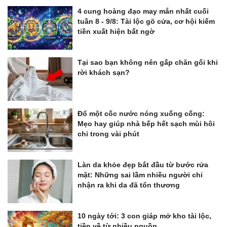
4 cung hoàng đạo may mắn nhất cuối
tuần 8 - 9/8: Tài lộc gõ cửa, cơ hội kiếm
tiền xuất hiện bất ngờ
Tại sao bạn không nên gấp chăn gối khi
rời khách sạn?
Đổ một cốc nước nóng xuống cống:
Mẹo hay giúp nhà bếp hết sạch mùi hôi
chỉ trong vài phút
Làn da khỏe đẹp bắt đầu từ bước rửa
mặt: Những sai lầm nhiều người chỉ
nhận ra khi da đã tổn thương
10 ngày tới: 3 con giáp mở kho tài lộc,
tiền về từ nhiều nguồn