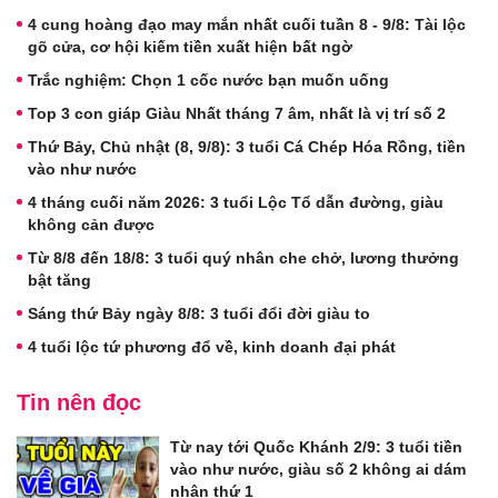
4 cung hoàng đạo may mắn nhất cuối tuần 8 - 9/8: Tài lộc
gõ cửa, cơ hội kiếm tiền xuất hiện bất ngờ
Trắc nghiệm: Chọn 1 cốc nước bạn muốn uống
Top 3 con giáp Giàu Nhất tháng 7 âm, nhất là vị trí số 2
Thứ Bảy, Chủ nhật (8, 9/8): 3 tuổi Cá Chép Hóa Rồng, tiền
vào như nước
4 tháng cuối năm 2026: 3 tuổi Lộc Tổ dẫn đường, giàu
không cản được
Từ 8/8 đến 18/8: 3 tuổi quý nhân che chở, lương thưởng
bật tăng
Sáng thứ Bảy ngày 8/8: 3 tuổi đổi đời giàu to
4 tuổi lộc tứ phương đổ về, kinh doanh đại phát
Tin nên đọc
Từ nay tới Quốc Khánh 2/9: 3 tuổi tiền
vào như nước, giàu số 2 không ai dám
nhận thứ 1