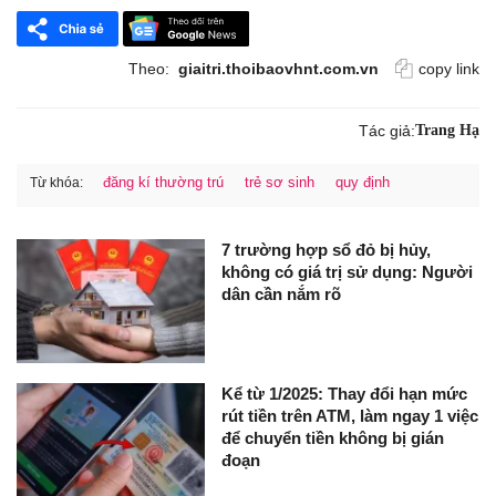
Theo:
giaitri.thoibaovhnt.com.vn
copy link
Tác giả:
Trang Hạ
đăng kí thường trú
trẻ sơ sinh
quy định
Từ khóa:
7 trường hợp sổ đỏ bị hủy,
không có giá trị sử dụng: Người
dân cần nắm rõ
Kể từ 1/2025: Thay đổi hạn mức
rút tiền trên ATM, làm ngay 1 việc
để chuyển tiền không bị gián
đoạn