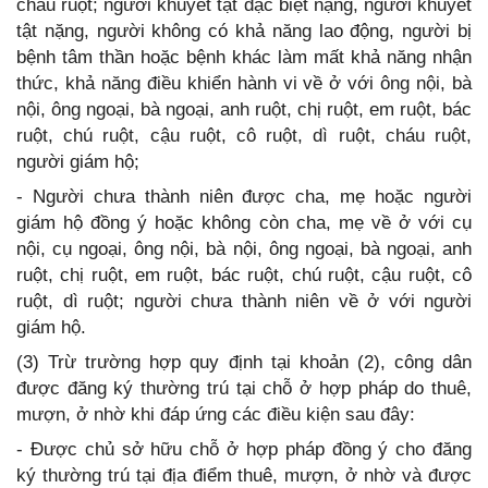
cháu ruột; người khuyết tật đặc biệt nặng, người khuyết
tật nặng, người không có khả năng lao động, người bị
bệnh tâm thần hoặc bệnh khác làm mất khả năng nhận
thức, khả năng điều khiển hành vi về ở với ông nội, bà
nội, ông ngoại, bà ngoại, anh ruột, chị ruột, em ruột, bác
ruột, chú ruột, cậu ruột, cô ruột, dì ruột, cháu ruột,
người giám hộ;
- Người chưa thành niên được cha, mẹ hoặc người
giám hộ đồng ý hoặc không còn cha, mẹ về ở với cụ
nội, cụ ngoại, ông nội, bà nội, ông ngoại, bà ngoại, anh
ruột, chị ruột, em ruột, bác ruột, chú ruột, cậu ruột, cô
ruột, dì ruột; người chưa thành niên về ở với người
giám hộ.
(3) Trừ trường hợp quy định tại khoản (2), công dân
được đăng ký thường trú tại chỗ ở hợp pháp do thuê,
mượn, ở nhờ khi đáp ứng các điều kiện sau đây:
- Được chủ sở hữu chỗ ở hợp pháp đồng ý cho đăng
ký thường trú tại địa điểm thuê, mượn, ở nhờ và được