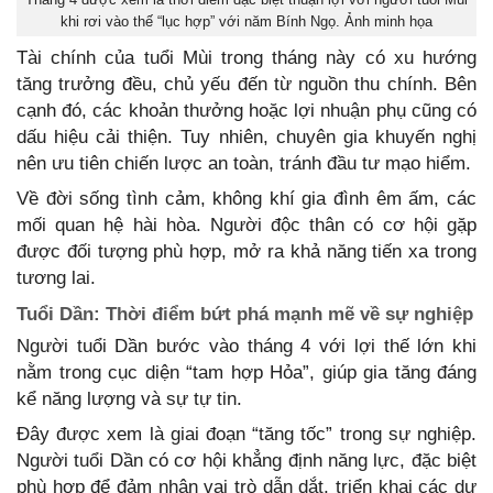
khi rơi vào thế “lục hợp” với năm Bính Ngọ. Ảnh minh họa
Tài chính của tuổi Mùi trong tháng này có xu hướng
tăng trưởng đều, chủ yếu đến từ nguồn thu chính. Bên
cạnh đó, các khoản thưởng hoặc lợi nhuận phụ cũng có
dấu hiệu cải thiện. Tuy nhiên, chuyên gia khuyến nghị
nên ưu tiên chiến lược an toàn, tránh đầu tư mạo hiểm.
Về đời sống tình cảm, không khí gia đình êm ấm, các
mối quan hệ hài hòa. Người độc thân có cơ hội gặp
được đối tượng phù hợp, mở ra khả năng tiến xa trong
tương lai.
Tuổi Dần: Thời điểm bứt phá mạnh mẽ về sự nghiệp
Người tuổi Dần bước vào tháng 4 với lợi thế lớn khi
nằm trong cục diện “tam hợp Hỏa”, giúp gia tăng đáng
kể năng lượng và sự tự tin.
Đây được xem là giai đoạn “tăng tốc” trong sự nghiệp.
Người tuổi Dần có cơ hội khẳng định năng lực, đặc biệt
phù hợp để đảm nhận vai trò dẫn dắt, triển khai các dự