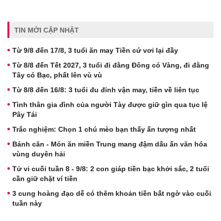
TIN MỚI CẬP NHẬT
Từ 9/8 đến 17/8, 3 tuổi ăn may Tiền cứ vơi lại đầy
Từ 8/8 đến Tết 2027, 3 tuổi đi đằng Đông có Vàng, đi đằng
Tây có Bạc, phất lên vù vù
Từ 8/8 đến 16/8: 3 tuổi đu đỉnh vận may, tiền về liên tục
Tình thân gia đình của người Tày được giữ gìn qua tục lệ
Pây Tái
Trắc nghiệm: Chọn 1 chú mèo bạn thấy ấn tượng nhất
Bánh căn - Món ăn miền Trung mang đậm dấu ấn văn hóa
vùng duyên hải
Tử vi cuối tuần 8 - 9/8: 2 con giáp tiền bạc khởi sắc, 2 tuổi
cần giữ chặt ví tiền
3 cung hoàng đạo dễ có thêm khoản tiền bất ngờ vào cuối
tuần này