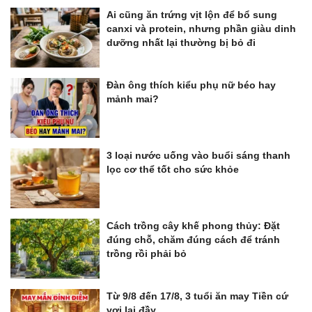
Ai cũng ăn trứng vịt lộn để bổ sung
canxi và protein, nhưng phần giàu dinh
dưỡng nhất lại thường bị bỏ đi
Đàn ông thích kiểu phụ nữ béo hay
mảnh mai?
3 loại nước uống vào buổi sáng thanh
lọc cơ thể tốt cho sức khỏe
Cách trồng cây khế phong thủy: Đặt
đúng chỗ, chăm đúng cách để tránh
trồng rồi phải bỏ
Từ 9/8 đến 17/8, 3 tuổi ăn may Tiền cứ
vơi lại đầy