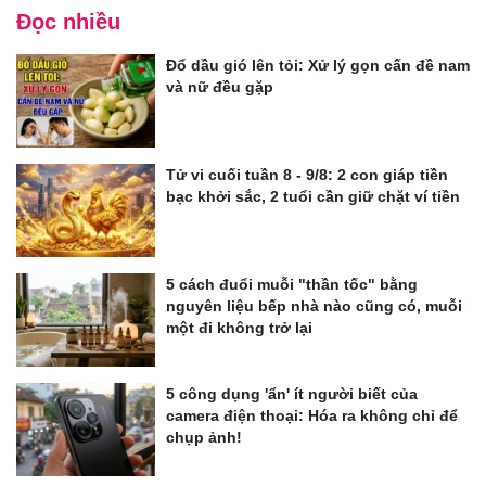
Đọc nhiều
Đổ dầu gió lên tỏi: Xử lý gọn cấn đề nam
và nữ đều gặp
Tử vi cuối tuần 8 - 9/8: 2 con giáp tiền
bạc khởi sắc, 2 tuổi cần giữ chặt ví tiền
5 cách đuổi muỗi "thần tốc" bằng
nguyên liệu bếp nhà nào cũng có, muỗi
một đi không trở lại
5 công dụng 'ẩn' ít người biết của
camera điện thoại: Hóa ra không chỉ để
chụp ảnh!