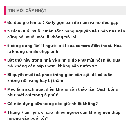
TIN MỚI CẬP NHẬT
Đổ dầu gió lên tỏi: Xử lý gọn cấn đề nam và nữ đều gặp
5 cách đuổi muỗi "thần tốc" bằng nguyên liệu bếp nhà nào
cũng có, muỗi một đi không trở lại
5 công dụng 'ẩn' ít người biết của camera điện thoại: Hóa
ra không chỉ để chụp ảnh!
Đặt thứ này trong nhà vệ sinh giúp khử mùi hôi hiệu quả
mà không cần sáp thơm, không cần nước xịt
Bí quyết muối cà pháo trắng giòn sần sật, để cả tuần
không nổi váng hay bị thâm
Mẹo làm sạch quạt điện không cần tháo lắp: Sạch bóng
như mới chỉ trong 5 phút!
Có nên đựng sữa trong cốc giữ nhiệt không?
Tháng 7 âm lịch, vì sao nhiều người dặn không nên thắp
hương vào buổi tối?