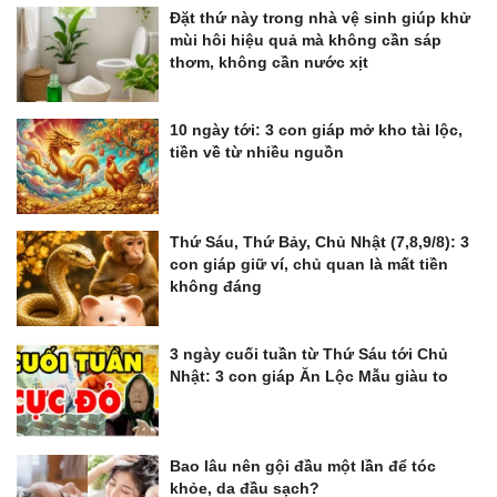
Đặt thứ này trong nhà vệ sinh giúp khử
mùi hôi hiệu quả mà không cần sáp
thơm, không cần nước xịt
10 ngày tới: 3 con giáp mở kho tài lộc,
tiền về từ nhiều nguồn
Thứ Sáu, Thứ Bảy, Chủ Nhật (7,8,9/8): 3
con giáp giữ ví, chủ quan là mất tiền
không đáng
3 ngày cuối tuần từ Thứ Sáu tới Chủ
Nhật: 3 con giáp Ăn Lộc Mẫu giàu to
Bao lâu nên gội đầu một lần để tóc
khỏe, da đầu sạch?