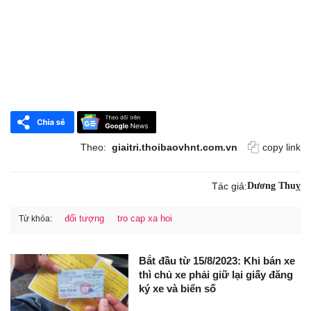
Theo:
giaitri.thoibaovhnt.com.vn
copy link
Tác giả:
Dương Thuỵ
đối tượng
tro cap xa hoi
Từ khóa:
Bắt đầu từ 15/8/2023: Khi bán xe
thì chủ xe phải giữ lại giấy đăng
ký xe và biển số