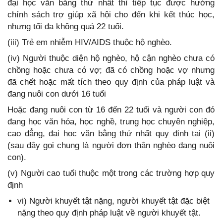
đại học văn bằng thứ nhất thì tiếp tục được hưởng
chính sách trợ giúp xã hội cho đến khi kết thúc học,
nhưng tối đa không quá 22 tuổi.
(iii) Trẻ em nhiễm HIV/AIDS thuộc hộ nghèo.
(iv) Người thuộc diện hộ nghèo, hộ cận nghèo chưa có
chồng hoặc chưa có vợ; đã có chồng hoặc vợ nhưng
đã chết hoặc mất tích theo quy định của pháp luật và
đang nuôi con dưới 16 tuổi
Hoặc đang nuôi con từ 16 đến 22 tuổi và người con đó
đang học văn hóa, học nghề, trung học chuyên nghiệp,
cao đẳng, đại học văn bằng thứ nhất quy định tại (ii)
(sau đây gọi chung là người đơn thân nghèo đang nuôi
con).
(v) Người cao tuổi thuộc một trong các trường hợp quy
định
vi) Người khuyết tật nặng, người khuyết tật đặc biệt
nặng theo quy định pháp luật về người khuyết tật.