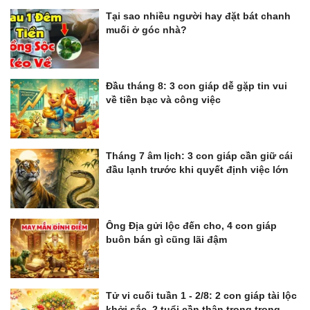
Tại sao nhiều người hay đặt bát chanh
muối ở góc nhà?
Đầu tháng 8: 3 con giáp dễ gặp tin vui
về tiền bạc và công việc
Tháng 7 âm lịch: 3 con giáp cần giữ cái
đầu lạnh trước khi quyết định việc lớn
Ông Địa gửi lộc đến cho, 4 con giáp
buôn bán gì cũng lãi đậm
Tử vi cuối tuần 1 - 2/8: 2 con giáp tài lộc
khởi sắc, 2 tuổi cần thận trọng trong