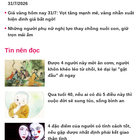
31/7/2026
Giá vàng hôm nay 31/7: Vọt tăng mạnh mẽ, vàng nhẫn xuất
hiện đỉnh giá bất ngờ!
Những người phụ nữ nghị lực thay chồng nuôi con, giữ
trọn mái ấm
Tin nên đọc
Được 4 người này mời ăn cơm, người
khôn khéo léo từ chối, kẻ dại lại "gật
đầu" đi ngay
Qua tuổi 40, nếu ai có đủ 5 điều này thì
cuộc đời sẽ sung túc, sống bình an
4 đặc điểm của người có tính cách tốt,
nếu gặp được nhất định phải kết giao
thân tình