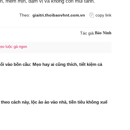
n, mềm mịn, đậm vị và không còn mùi tanh.
Theo:
giaitri.thoibaovhnt.com.vn
copy link
Tác giả:
Bảo Ninh
ẹo luộc gà ngon
i vào bồn cầu: Mẹo hay ai cũng thích, tiết kiệm cả
theo cách này, lộc ào ào vào nhà, tiền tiêu không xuể