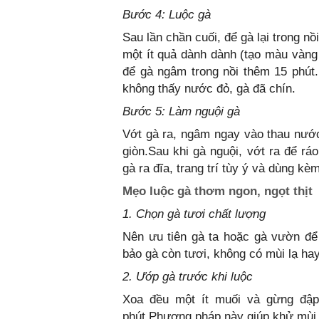
Bước 4: Luộc gà
Sau lần chần cuối, để gà lại trong nồ
một ít quả dành dành (tạo màu vàng 
để gà ngâm trong nồi thêm 15 phút.
không thấy nước đỏ, gà đã chín.
Bước 5: Làm nguội gà
Vớt gà ra, ngâm ngay vào thau nước
giòn.Sau khi gà nguội, vớt ra để r
gà ra đĩa, trang trí tùy ý và dùng 
Mẹo luộc gà thơm ngon, ngọt thịt
1. Chọn gà tươi chất lượng
Nên ưu tiên gà ta hoặc gà vườn để 
bảo gà còn tươi, không có mùi lạ hay 
2. Ướp gà trước khi luộc
Xoa đều một ít muối và gừng đập
phút.Phương pháp này giúp khử mùi t