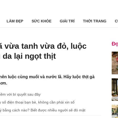
LÀM ĐẸP
SỨC KHỎE
GIẢI TRÍ
THỜI TRANG
C
Đọ
ã vừa tanh vừa đỏ, luộc
da lại ngọt thịt
nên luộc cùng muối và nước lã. Hãy luộc thịt gà
hơn.
mềm với bí quyết sau đây
y số điện thoại bạn bè, không cần phải xin số
 lý bằng cách nào? Biết được nhiều người sẽ đỏ mặt