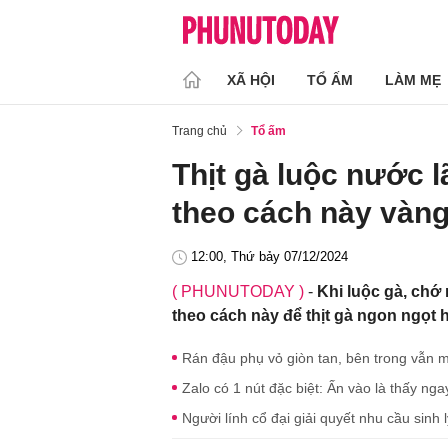
XÃ HỘI
TỔ ẤM
LÀM MẸ
Trang chủ
Tổ ấm
Thịt gà luộc nước l
theo cách này vàng 
12:00, Thứ bảy 07/12/2024
( PHUNUTODAY )
-
Khi luộc gà, chớ 
theo cách này để thịt gà ngon ngọt 
Rán đậu phụ vỏ giòn tan, bên trong vẫn 
Zalo có 1 nút đặc biệt: Ấn vào là thấy nga
Người lính cổ đại giải quyết nhu cầu sinh