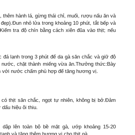
i, thêm hành lá, gừng thái chỉ, muối, rượu nấu ăn và
đẹp).Đun nhỏ lửa trong khoảng 10 phút, tắt bếp và
Kiểm tra độ chín bằng cách xiên đũa vào thịt; nếu
 đá lạnh trong 3 phút để da gà săn chắc và giữ độ
áo nước, chặt thành miếng vừa ăn.Thưởng thức:Bày
kèm với nước chấm phù hợp để tăng hương vị.
có thịt săn chắc, ngọt tự nhiên, không bị bở.Đảm
dấu hiệu ôi thiu.
 dập lên toàn bộ bề mặt gà, ướp khoảng 15-20
anh và tăng thêm hương vị cho thịt gà.