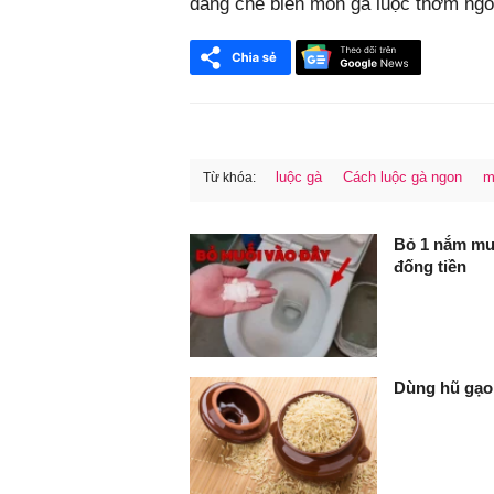
dàng chế biến món gà luộc thơm ngo
luộc gà
Cách luộc gà ngon
m
Từ khóa:
FaceBook
Bỏ 1 nắm muố
đống tiền
Dùng hũ gạo 