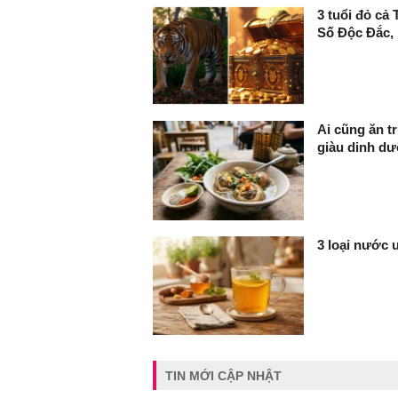
3 tuổi đỏ cả 
Số Độc Đắc, 
Ai cũng ăn t
giàu dinh dư
3 loại nước 
TIN MỚI CẬP NHẬT