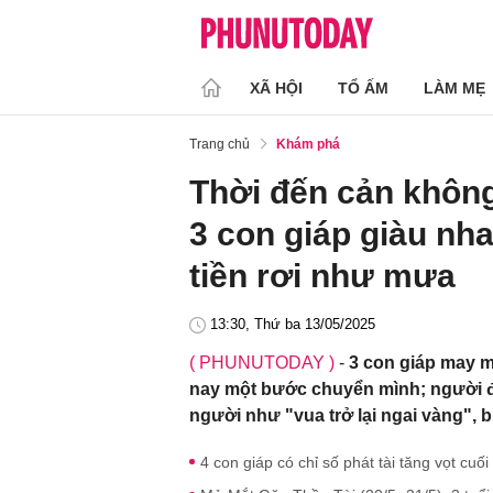
XÃ HỘI
TỔ ẤM
LÀM MẸ
Trang chủ
Khám phá
Thời đến cản không
3 con giáp giàu nh
tiền rơi như mưa
13:30, Thứ ba 13/05/2025
( PHUNUTODAY )
-
3 con giáp may m
nay một bước chuyển mình; người đ
người như "vua trở lại ngai vàng", b
4 con giáp có chỉ số phát tài tăng vọt cu