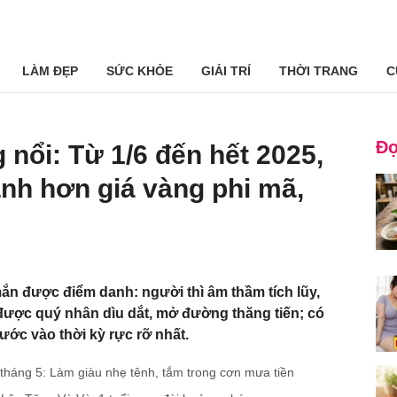
LÀM ĐẸP
SỨC KHỎE
GIẢI TRÍ
THỜI TRANG
C
Đọ
 nổi: Từ 1/6 đến hết 2025,
anh hơn giá vàng phi mã,
ắn được điểm danh: người thì âm thầm tích lũy,
ược quý nhân dìu dắt, mở đường thăng tiến; có
ước vào thời kỳ rực rỡ nhất.
ối tháng 5: Làm giàu nhẹ tênh, tắm trong cơn mưa tiền