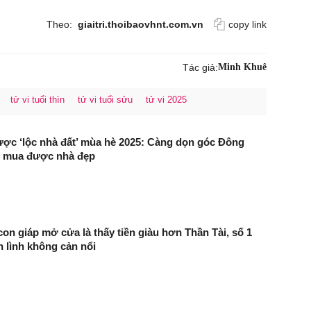
Theo:
giaitri.thoibaovhnt.com.vn
copy link
Tác giả:
Minh Khuê
tử vi tuổi thìn
tử vi tuổi sửu
tử vi 2025
ược ‘lộc nhà đất’ mùa hè 2025: Càng dọn góc Đông
 mua được nhà đẹp
con giáp mở cửa là thấy tiền giàu hơn Thần Tài, số 1
h lình không cản nổi