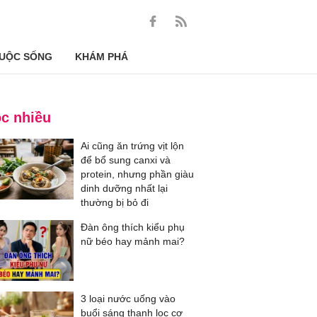
UỘC SỐNG
KHÁM PHÁ
c nhiều
Ai cũng ăn trứng vịt lộn
để bổ sung canxi và
protein, nhưng phần giàu
dinh dưỡng nhất lại
thường bị bỏ đi
Đàn ông thích kiểu phụ
nữ béo hay mảnh mai?
3 loại nước uống vào
buổi sáng thanh lọc cơ