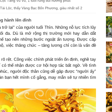
 Lộc Tăng Vù Vù, 1 tuổi rung đùi hưởng phúc
 Tài Lộc, thấy Vàng Bạc Bốn Phương, giàu nhất số 2
ng hành lên đỉnh
trở lại" của người tuổi Thìn. Những nỗ lực tích lũy
ối đa. Dù là mở rộng thị trường mới hay dẫn dắt
 thể tạo nên những bước ngoặt ấn tượng. Được cấp
hộ, việc thăng chức – tăng lương chỉ còn là vấn đề
rõ rệt. Công việc chính phát triển ổn định, nghề tay
hí có thể nhận được cơ hội hợp tác bất ngờ. Về tình
phúc, người độc thân cũng dễ gặp được “người ấy”
cần bạn hết mình cố gắng, may mắn sẽ tự nhiên tìm