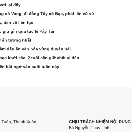
vơi lại đầy
ng có Vàng, đi đằng Tây có Bạc, phất lên vù vù
 tiền về liên tục
 giữ gìn qua tục lệ Pây Tái
y ấn tượng nhất
ậm dấu ấn văn hóa vùng duyên hải
 bạc khởi sắc, 2 tuổi cần giữ chặt ví tiền
ền bất ngờ vào cuối tuần này
n Tuân, Thanh Xuân,
CHỊU TRÁCH NHIỆM NỘI DUNG
Bà Nguyễn Thùy Linh