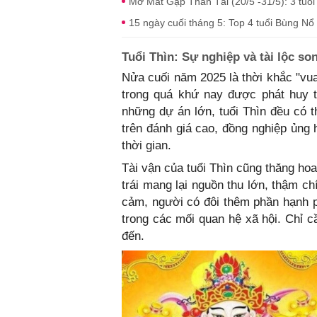
Mở Mắt Gặp Thần Tài (20/5 -31/5): 3 tuổi
15 ngày cuối tháng 5: Top 4 tuổi Bùng Nổ
Tuổi Thìn: Sự nghiệp và tài lộc so
Nửa cuối năm 2025 là thời khắc "vua 
trong quá khứ nay được phát huy t
những dự án lớn, tuổi Thìn đều có
trên đánh giá cao, đồng nghiệp ủng 
thời gian.
Tài vận của tuổi Thìn cũng thăng hoa 
trái mang lại nguồn thu lớn, thậm c
cảm, người có đôi thêm phần hạnh 
trong các mối quan hệ xã hội. Chỉ 
đến.