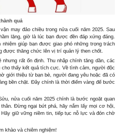
 thành quả
 vận may đảo chiều trong nửa cuối năm 2025. Sau
thầm lặng, giờ là lúc bạn được đền đáp xứng đáng.
h nhiệm giúp bạn được giao phó những trọng trách
 được thăng chức lên vị trí quản lý then chốt.
 nhưng rất ổn định. Thu nhập chính tăng dần, các
u cho thấy kết quả tích cực. Về tình cảm, người độc
ờ giới thiệu từ bạn bè, người đang yêu hoặc đã có
àng bền chặt. Đây chính là thời điểm vàng để bước
 Sửu, nửa cuối năm 2025 chính là bước ngoặt quan
ản thân. Đừng ngại bứt phá, hãy nắm lấy mọi cơ hội,
Hãy giữ vững niềm tin, tiếp tục nỗ lực và đón chờ
ham khào và chiêm nghiệm!