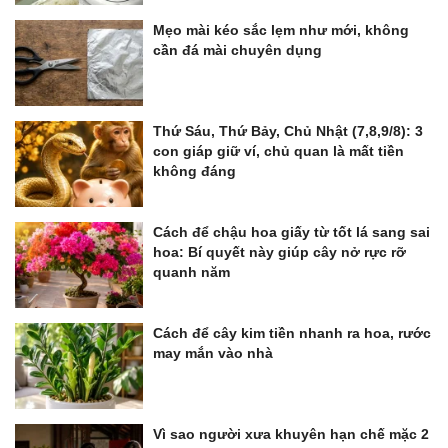
Mẹo mài kéo sắc lẹm như mới, không
cần đá mài chuyên dụng
Thứ Sáu, Thứ Bảy, Chủ Nhật (7,8,9/8): 3
con giáp giữ ví, chủ quan là mất tiền
không đáng
Cách để chậu hoa giấy từ tốt lá sang sai
hoa: Bí quyết này giúp cây nở rực rỡ
quanh năm
Cách để cây kim tiền nhanh ra hoa, rước
may mắn vào nhà
Vì sao người xưa khuyên hạn chế mặc 2