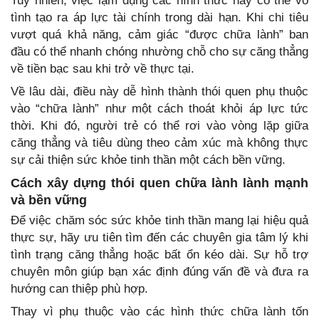
Tuy nhiên, việc lạm dụng các hình thức này có thể vô
tình tạo ra áp lực tài chính trong dài hạn. Khi chi tiêu
vượt quá khả năng, cảm giác “được chữa lành” ban
đầu có thể nhanh chóng nhường chỗ cho sự căng thẳng
về tiền bạc sau khi trở về thực tại.
Về lâu dài, điều này dễ hình thành thói quen phụ thuộc
vào “chữa lành” như một cách thoát khỏi áp lực tức
thời. Khi đó, người trẻ có thể rơi vào vòng lặp giữa
căng thẳng và tiêu dùng theo cảm xúc mà không thực
sự cải thiện sức khỏe tinh thần một cách bền vững.
Cách xây dựng thói quen chữa lành lành mạnh
và bền vững
Để việc chăm sóc sức khỏe tinh thần mang lại hiệu quả
thực sự, hãy ưu tiên tìm đến các chuyên gia tâm lý khi
tình trạng căng thẳng hoặc bất ổn kéo dài. Sự hỗ trợ
chuyên môn giúp bạn xác định đúng vấn đề và đưa ra
hướng can thiệp phù hợp.
Thay vì phụ thuộc vào các hình thức chữa lành tốn