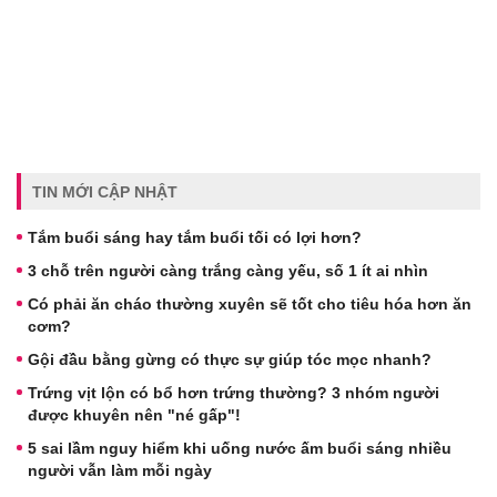
TIN MỚI CẬP NHẬT
Tắm buổi sáng hay tắm buổi tối có lợi hơn?
3 chỗ trên người càng trắng càng yếu, số 1 ít ai nhìn
Có phải ăn cháo thường xuyên sẽ tốt cho tiêu hóa hơn ăn
cơm?
Gội đầu bằng gừng có thực sự giúp tóc mọc nhanh?
Trứng vịt lộn có bổ hơn trứng thường? 3 nhóm người
được khuyên nên "né gấp"!
5 sai lầm nguy hiểm khi uống nước ấm buổi sáng nhiều
người vẫn làm mỗi ngày