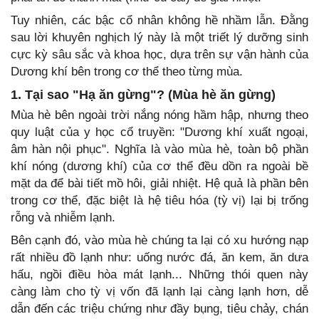
Tuy nhiên, các bậc cổ nhân không hề nhầm lẫn. Đằng
sau lời khuyên nghịch lý này là một triết lý dưỡng sinh
cực kỳ sâu sắc và khoa học, dựa trên sự vận hành của
Dương khí bên trong cơ thể theo từng mùa.
1. Tại sao "Hạ ăn gừng"? (Mùa hè ăn gừng)
Mùa hè bên ngoài trời nắng nóng hầm hập, nhưng theo
quy luật của y học cổ truyền: "Dương khí xuất ngoại,
âm hàn nội phục". Nghĩa là vào mùa hè, toàn bộ phần
khí nóng (dương khí) của cơ thể đều dồn ra ngoài bề
mặt da để bài tiết mồ hôi, giải nhiệt. Hệ quả là phần bên
trong cơ thể, đặc biệt là hệ tiêu hóa (tỳ vị) lại bị trống
rỗng và nhiễm lạnh.
Bên cạnh đó, vào mùa hè chúng ta lại có xu hướng nạp
rất nhiều đồ lạnh như: uống nước đá, ăn kem, ăn dưa
hấu, ngồi điều hòa mát lạnh... Những thói quen này
càng làm cho tỳ vị vốn đã lạnh lại càng lạnh hơn, dễ
dẫn đến các triệu chứng như đầy bụng, tiêu chảy, chán