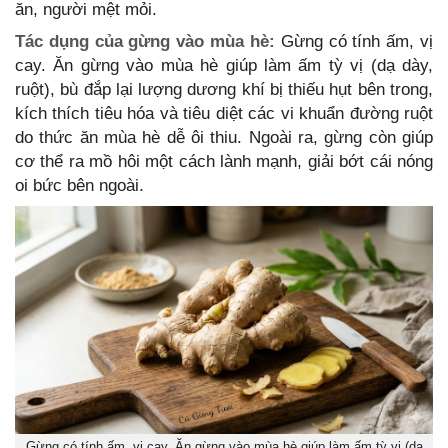
ăn, người mệt mỏi.
Tác dụng của gừng vào mùa hè:
Gừng có tính ấm, vị
cay. Ăn gừng vào mùa hè giúp làm ấm tỳ vị (dạ dày,
ruột), bù đắp lại lượng dương khí bị thiếu hụt bên trong,
kích thích tiêu hóa và tiêu diệt các vi khuẩn đường ruột
do thức ăn mùa hè dễ ôi thiu. Ngoài ra, gừng còn giúp
cơ thể ra mồ hôi một cách lành mạnh, giải bớt cái nóng
oi bức bên ngoài.
Gừng có tính ấm, vị cay. Ăn gừng vào mùa hè giúp làm ấm tỳ vị (dạ