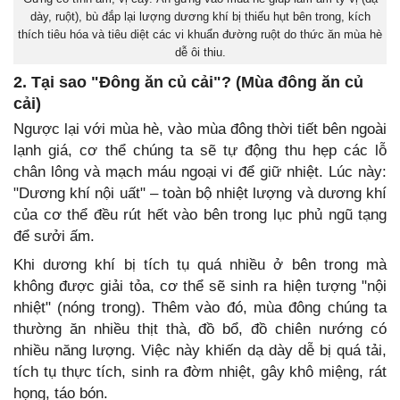
dày, ruột), bù đắp lại lượng dương khí bị thiếu hụt bên trong, kích
thích tiêu hóa và tiêu diệt các vi khuẩn đường ruột do thức ăn mùa hè
dễ ôi thiu.
2. Tại sao "Đông ăn củ cải"? (Mùa đông ăn củ
cải)
Ngược lại với mùa hè, vào mùa đông thời tiết bên ngoài
lạnh giá, cơ thể chúng ta sẽ tự động thu hẹp các lỗ
chân lông và mạch máu ngoại vi để giữ nhiệt. Lúc này:
"Dương khí nội uất" – toàn bộ nhiệt lượng và dương khí
của cơ thể đều rút hết vào bên trong lục phủ ngũ tạng
để sưởi ấm.
Khi dương khí bị tích tụ quá nhiều ở bên trong mà
không được giải tỏa, cơ thể sẽ sinh ra hiện tượng "nội
nhiệt" (nóng trong). Thêm vào đó, mùa đông chúng ta
thường ăn nhiều thịt thà, đồ bổ, đồ chiên nướng có
nhiều năng lượng. Việc này khiến dạ dày dễ bị quá tải,
tích tụ thực tích, sinh ra đờm nhiệt, gây khô miệng, rát
họng, táo bón.