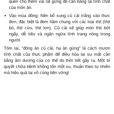
quên cho thêm vài lát gừng để cân bằng lại tính chất
của món ăn.
Vào mùa đông: Nên bổ sung củ cải trắng vào thực
đơn, đặc biệt là đem hầm chung với các loại thịt (thịt
bò, thịt cừu, thịt lợn). Củ cải sẽ giúp món thịt bớt
ngấy, dễ tiêu và ngăn ngừa tình trạng nóng trong
người.
Tóm lại, "đông ăn củ cải, hạ ăn gừng" là cách mượn
tính chất của thực phẩm để điều hòa lại sự mất cân
bằng âm dương của cơ thể do thời tiết gây ra. Một bí
quyết chữa bệnh không tốn một xu, thuận theo tự nhiên
mà hiệu quả lại vô cùng bền vững!