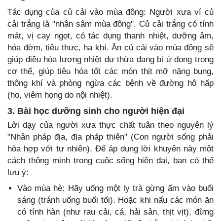
Tác dụng của củ cải vào mùa đông: Người xưa ví củ
cải trắng là "nhân sâm mùa đông". Củ cải trắng có tính
mát, vị cay ngọt, có tác dụng thanh nhiệt, dưỡng âm,
hóa đờm, tiêu thực, hạ khí. Ăn củ cải vào mùa đông sẽ
giúp điều hòa lượng nhiệt dư thừa đang bị ứ đọng trong
cơ thể, giúp tiêu hóa tốt các món thịt mỡ nặng bụng,
thông khí và phòng ngừa các bệnh về đường hô hấp
(ho, viêm họng do nội nhiệt).
3. Bài học dưỡng sinh cho người hiện đại
Lời dạy của người xưa thực chất tuân theo nguyên lý
"Nhân pháp địa, địa pháp thiên" (Con người sống phải
hòa hợp với tự nhiên). Để áp dụng lời khuyên này một
cách thông minh trong cuộc sống hiện đại, bạn có thể
lưu ý:
Vào mùa hè: Hãy uống một ly trà gừng ấm vào buổi
sáng (tránh uống buổi tối). Hoặc khi nấu các món ăn
có tính hàn (như rau cải, cá, hải sản, thịt vịt), đừng