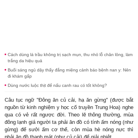
Cách dùng lá trầu không trị sạch mụn, thu nhỏ lỗ chân lông, làm
trắng da hiệu quả
Buổi sáng ngủ dậy thấy đắng miệng cảnh báo bệnh nan y: Nên
đi khám gấp
Dùng nước luộc thịt để nấu canh rau có tốt không?
Câu tục ngữ "Đông ăn củ cải, hạ ăn gừng" (được bắt
nguồn từ kinh nghiệm y học cổ truyền Trung Hoa) nghe
qua có vẻ rất ngược đời. Theo lẽ thông thường, mùa
đông lạnh giá người ta phải ăn đồ có tính ấm nóng (như
gừng) để sưởi ấm cơ thể, còn mùa hè nóng nực thì
phải ăn đồ thanh mát (như củ cải) để giải nhiệt.